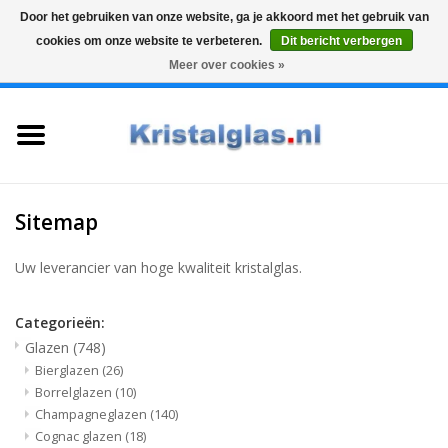
Door het gebruiken van onze website, ga je akkoord met het gebruik van
cookies om onze website te verbeteren.
Dit bericht verbergen
Top klasse
Snelle levering
Graveren
Meer over cookies »
0 Artikelen - €0,00
Home
Glazen
Karaffen
Sitemap
Glas graveren
Uw leverancier van hoge kwaliteit kristalglas.
Vazen
Categorieën:
Glazen
(748)
Bierglazen
(26)
Cadeaus
Borrelglazen
(10)
Champagneglazen
(140)
Koffie & Thee
Cognac glazen
(18)