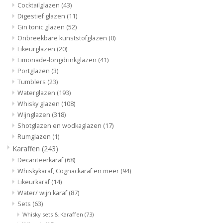
Cocktailglazen
(43)
Digestief glazen
(11)
Bar & Wijn
Gin tonic glazen
(52)
Onbreekbare kunststofglazen
(0)
Likeurglazen
(20)
Limonade-longdrinkglazen
(41)
Portglazen
(3)
Tumblers
(23)
Waterglazen
(193)
Whisky glazen
(108)
Wijnglazen
(318)
Shotglazen en wodkaglazen
(17)
Rumglazen
(1)
Karaffen
(243)
Decanteerkaraf
(68)
Whiskykaraf, Cognackaraf en meer
(94)
Likeurkaraf
(14)
Water/ wijn karaf
(87)
Sets
(63)
Whisky sets & Karaffen
(73)