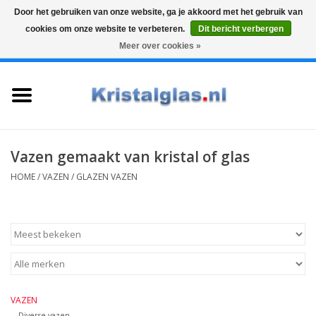
Door het gebruiken van onze website, ga je akkoord met het gebruik van
cookies om onze website te verbeteren.
Dit bericht verbergen
Top klasse
Snelle levering
Graveren
Meer over cookies »
0 Artikelen - €0,00
Home
Glazen
Karaffen
Vazen gemaakt van kristal of glas
HOME
/
VAZEN
/
GLAZEN VAZEN
Glas graveren
Vazen
Cadeaus
VAZEN
Koffie & Thee
Diverse vazen