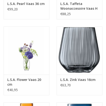
L.S.A. Pearl Vaas 36 cm
L.S.A. Taffeta
Woonaccesoire Vaas H
€99,20
17 cm
€88,25
L.S.A. Flower Vaas 20
L.S.A. Zink Vaas 16cm
cm
€63,70
€40,95