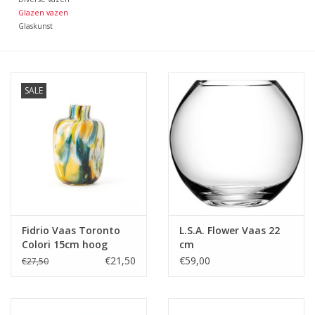
Glazen vazen
Glaskunst
Bar & Wijn
SALE
Fidrio Vaas Toronto
L.S.A. Flower Vaas 22
Colori 15cm hoog
cm
€21,50
€59,00
€27,50