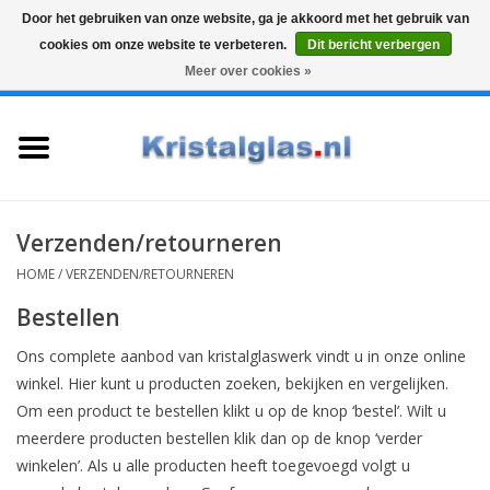
Door het gebruiken van onze website, ga je akkoord met het gebruik van
cookies om onze website te verbeteren.
Dit bericht verbergen
Top klasse
Snelle levering
Graveren
Meer over cookies »
0 Artikelen - €0,00
Home
Glazen
Karaffen
Verzenden/retourneren
HOME
/
VERZENDEN/RETOURNEREN
Glas graveren
Bestellen
Vazen
Ons complete aanbod van kristalglaswerk vindt u in onze online
winkel. Hier kunt u producten zoeken, bekijken en vergelijken.
Om een product te bestellen klikt u op de knop ‘bestel’. Wilt u
Cadeaus
meerdere producten bestellen klik dan op de knop ‘verder
winkelen’. Als u alle producten heeft toegevoegd volgt u
Koffie & Thee