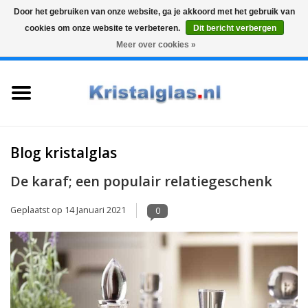
Door het gebruiken van onze website, ga je akkoord met het gebruik van
cookies om onze website te verbeteren.
Dit bericht verbergen
Top klasse
Snelle levering
Graveren
Meer over cookies »
0 Artikelen - €0,00
Home
Glazen
Karaffen
Blog kristalglas
De karaf; een populair relatiegeschenk
Glas graveren
Geplaatst op
14 Januari 2021
0
Vazen
Cadeaus
Koffie & Thee