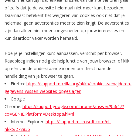
werkt. Het kan zijn dat enkele functies van de site verloren gaan
of zelfs dat je de website helemaal niet meer kunt bezoeken.
Daarnaast betekent het weigeren van cookies ook niet dat je
helemaal geen advertenties meer te zien krijgt. De advertenties
zijn dan alleen niet meer toegesneden op jouw interesses en
kun daardoor vaker worden herhaald.
Hoe je je instellingen kunt aanpassen, verschilt per browser.
Raadpleeg indien nodig de helpfunctie van jouw browser, of klik
op één van de onderstaande iconen om direct naar de
handleiding van je browser te gaan.
Firefox:
https://support.mozilla.org/nl/kb/cookies-verwijderen-
gegevens-wissen-websites-opgeslagen
Google
Chrome:
https://support.google.com/chrome/answer/95647?
co=GENIE.Platform=Desktop&hl=nl
Internet Explorer:
https://support.microsoft.com/nl-
nl/kb/278835