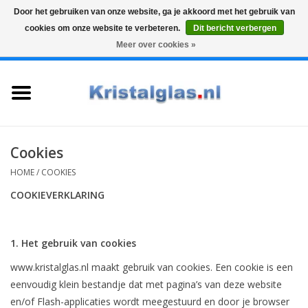
Door het gebruiken van onze website, ga je akkoord met het gebruik van
cookies om onze website te verbeteren.
Dit bericht verbergen
Top klasse
Snelle levering
Graveren
Meer over cookies »
0 Artikelen - €0,00
Home
Glazen
Karaffen
Cookies
HOME
/
COOKIES
Glas graveren
COOKIEVERKLARING
Vazen
1. Het gebruik van cookies
Cadeaus
www.kristalglas.nl maakt gebruik van cookies. Een cookie is een
eenvoudig klein bestandje dat met pagina’s van deze website
Koffie & Thee
en/of Flash-applicaties wordt meegestuurd en door je browser