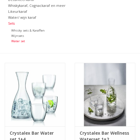
Whiskykaraf, Cognackaraf en meer
Likeurkaraf
Bar & Wijn
Water/ wijn karaf
Sets
Whisky sets & Karaffen
Wijnsets
Water set
Crystalex Bar Water
Crystalex Bar Wellness
set 1+4
Waterset 1+2