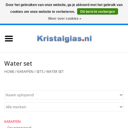
Door het gebruiken van onze website, ga je akkoord met het gebruik van
cookies om onze website te verbeteren.
Dit bericht verbergen
Top klasse
Snelle levering
Graveren
Meer over cookies »
0 Artikelen - €0,00
Home
Glazen
Karaffen
Water set
HOME
/
KARAFFEN
/
SETS
/
WATER SET
Glas graveren
Vazen
Cadeaus
KARAFFEN
Koffie & Thee
Decanteerkaraf