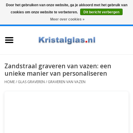
Door het gebruiken van onze website, ga je akkoord met het gebruik van
cookies om onze website te verbeteren.
Dit bericht verbergen
Top klasse
Snelle levering
Graveren
Meer over cookies »
0 Artikelen - €0,00
Home
Glazen
Karaffen
Zandstraal graveren van vazen: een
unieke manier van personaliseren
Glas graveren
HOME
/
GLAS GRAVEREN
/
GRAVEREN VAN VAZEN
Vazen
Cadeaus
Koffie & Thee