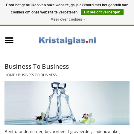
Door het gebruiken van onze website, ga je akkoord met het gebruik van
cookies om onze website te verbeteren.
Dit bericht verbergen
Top klasse
Snelle levering
Graveren
Meer over cookies »
0 Artikelen - €0,00
Home
Glazen
Karaffen
Business To Business
HOME
/
BUSINESS TO BUSINESS
Glas graveren
Vazen
Cadeaus
Koffie & Thee
Bent u ondernemer, bijvoorbeeld graveerder, cadeauwinkel,