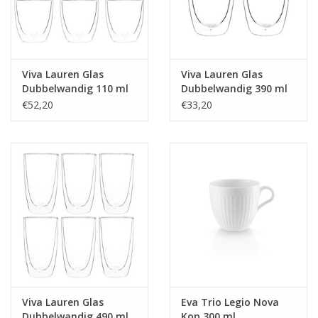
Viva Lauren Glas
Viva Lauren Glas
Dubbelwandig 110 ml
Dubbelwandig 390 ml
Set van 6 Stuks
Set van 2 Stuks
€52,20
€33,20
Viva Lauren Glas
Eva Trio Legio Nova
Dubbelwandig 490 ml
Kop 300 ml