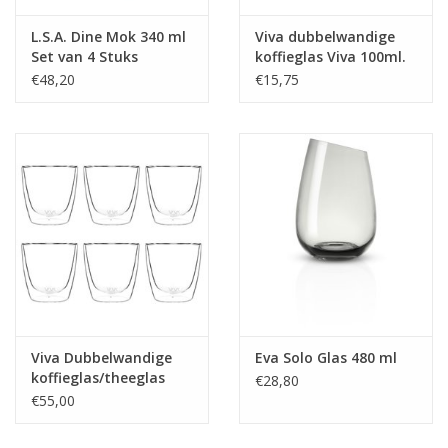
L.S.A. Dine Mok 340 ml
Viva dubbelwandige
Set van 4 Stuks
koffieglas Viva 100ml.
2 stuks
€48,20
€15,75
Viva Dubbelwandige
Eva Solo Glas 480 ml
koffieglas/theeglas
€28,80
Viva 220ml . 6 stuks
€55,00