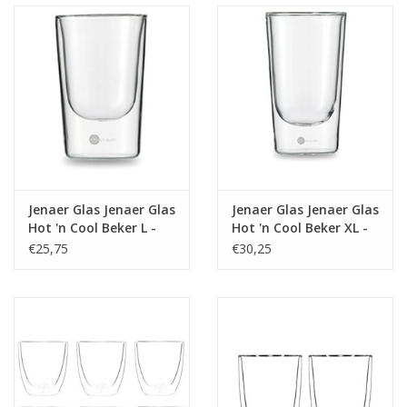
Jenaer Glas Jenaer Glas
Jenaer Glas Jenaer Glas
Hot 'n Cool Beker L -
Hot 'n Cool Beker XL -
0.15Ltr - Set 2 stuks
0.35Ltr - Set 2 stuks
€25,75
€30,25