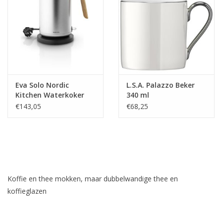
Eva Solo Nordic
L.S.A. Palazzo Beker
Kitchen Waterkoker
340 ml
1,5 liter
€143,05
€68,25
Koffie en thee mokken, maar dubbelwandige thee en
koffieglazen