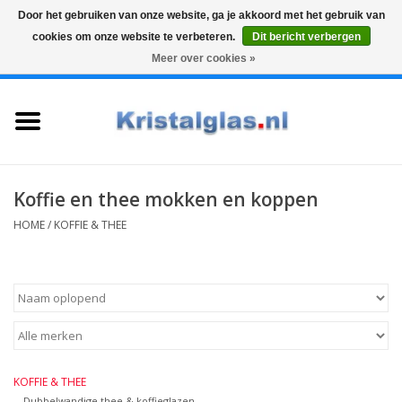
Door het gebruiken van onze website, ga je akkoord met het gebruik van
cookies om onze website te verbeteren.
Dit bericht verbergen
Top klasse
Snelle levering
Graveren
Meer over cookies »
0 Artikelen - €0,00
Home
Glazen
Karaffen
Koffie en thee mokken en koppen
HOME
/
KOFFIE & THEE
Glas graveren
Vazen
Cadeaus
KOFFIE & THEE
Koffie & Thee
Dubbelwandige thee & koffieglazen