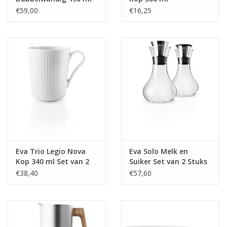
Set van 6 Stuks
€59,00
€16,25
Eva Trio Legio Nova
Eva Solo Melk en
Kop 340 ml Set van 2
Suiker Set van 2 Stuks
Stuks
€38,40
€57,60