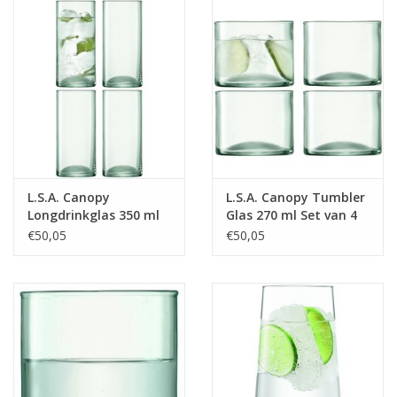
L.S.A. Canopy
L.S.A. Canopy Tumbler
Longdrinkglas 350 ml
Glas 270 ml Set van 4
Set van 4 Stuks
Stuks
€50,05
€50,05