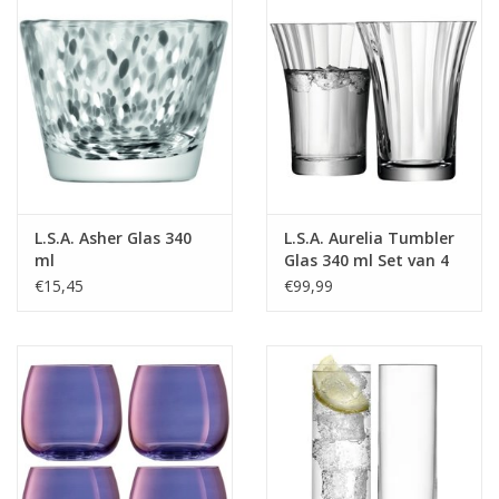
L.S.A. Asher Glas 340
L.S.A. Aurelia Tumbler
ml
Glas 340 ml Set van 4
Stuks
€15,45
€99,99