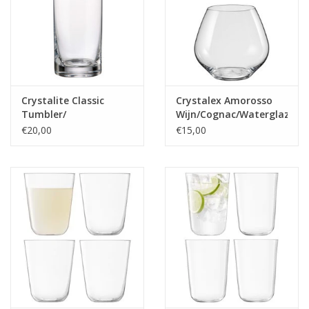
Crystalite Classic
Crystalex Amorosso
Tumbler/
Wijn/Cognac/Waterglazen
waterglas/longdrink
580ml
€20,00
€15,00
350ml