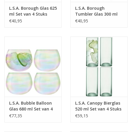
L.S.A. Borough Glas 625
L.S.A. Borough
ml Set van 4 Stuks
Tumbler Glas 300 ml
Set van 4 Stuks
€40,95
€40,95
L.S.A. Bubble Balloon
L.S.A. Canopy Bierglas
Glas 680 ml Set van 4
520 ml Set van 4 Stuks
Stuks
€77,35
€59,15