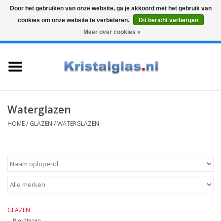
Door het gebruiken van onze website, ga je akkoord met het gebruik van
cookies om onze website te verbeteren.
Dit bericht verbergen
Top klasse
Snelle levering
Graveren
Meer over cookies »
0 Artikelen - €0,00
Home
Glazen
Karaffen
Waterglazen
HOME
/
GLAZEN
/
WATERGLAZEN
Glas graveren
Vazen
Cadeaus
GLAZEN
Koffie & Thee
Bierglazen