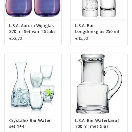
L.S.A. Aurora Wijnglas
L.S.A. Bar
370 ml Set van 4 Stuks
Longdrinkglas 250 ml
Set van 2 Stuks
€63,70
€45,50
Crystalex Bar Water
L.S.A. Bar Waterkaraf
set 1+4
700 ml met Glas