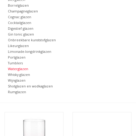
Borrelglazen
Champagneglazen
Bar & Wijn
Cognac glazen
Cocktailglazen
Digestief glazen
Gin tonic glazen
Onbreekbare kunststofglazen
Likeurglazen
Limonade-longdrinkglazen
Portglazen
Tumblers
Waterglazen
Whisky glazen
Wijnglazen
Shotglazen en wodkaglazen
Rumglazen