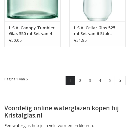
L.S.A. Canopy Tumbler
L.S.A. Cellar Glas 525
Glas 350 ml Set van 4
ml Set van 6 Stuks
Stuks
€50,05
€31,85
Pagina 1 van 5
1
2
3
4
5
Voordelig online waterglazen kopen bij
Kristalglas.nl
Een waterglas heb je in vele vormen en kleuren.