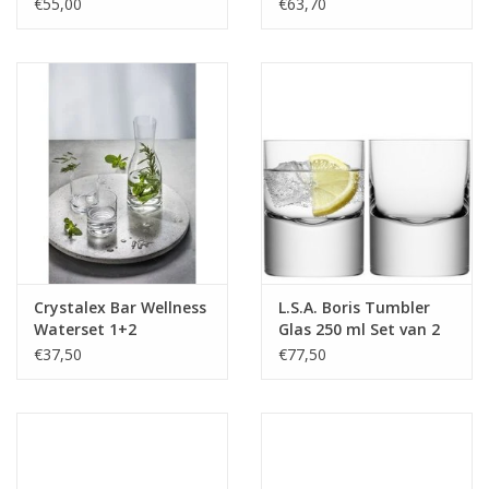
€55,00
€63,70
Crystalex Bar Wellness
L.S.A. Boris Tumbler
Waterset 1+2
Glas 250 ml Set van 2
Stuks
€37,50
€77,50