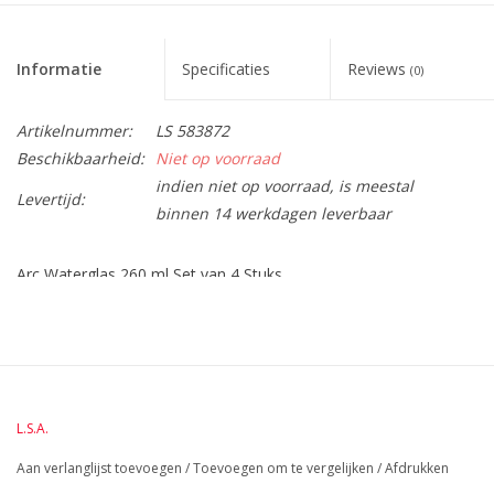
Informatie
Specificaties
Reviews
(0)
Artikelnummer:
LS 583872
Beschikbaarheid:
Niet op voorraad
indien niet op voorraad, is meestal
Levertijd:
binnen 14 werkdagen leverbaar
Arc Waterglas 260 ml Set van 4 Stuks
BreedteMM:
85
DiameterMM:
85
HoogteMM:
75
LengteMM:
85
L.S.A.
Aan verlanglijst toevoegen
/
Toevoegen om te vergelijken
/
Afdrukken