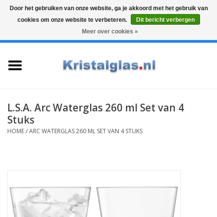
Door het gebruiken van onze website, ga je akkoord met het gebruik van
cookies om onze website te verbeteren.
Dit bericht verbergen
Top klasse
Snelle levering
Graveren
Meer over cookies »
0 Artikelen - €0,00
Home
Glazen
Karaffen
L.S.A. Arc Waterglas 260 ml Set van 4
Stuks
Glas graveren
HOME
/
ARC WATERGLAS 260 ML SET VAN 4 STUKS
Vazen
Cadeaus
Koffie & Thee