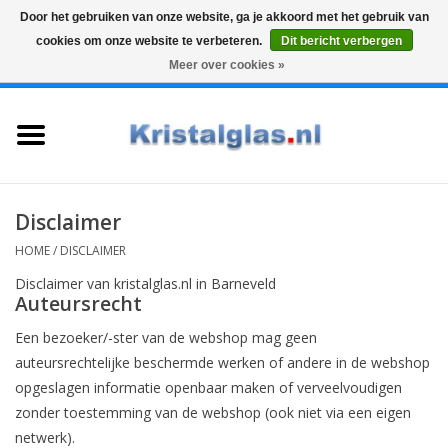
Door het gebruiken van onze website, ga je akkoord met het gebruik van
cookies om onze website te verbeteren.
Dit bericht verbergen
Top klasse
Snelle levering
Graveren
Meer over cookies »
0 Artikelen - €0,00
Home
Glazen
Karaffen
Disclaimer
HOME
/
DISCLAIMER
Glas graveren
Disclaimer van kristalglas.nl in Barneveld
Auteursrecht
Vazen
Een bezoeker/-ster van de webshop mag geen
auteursrechtelijke beschermde werken of andere in de webshop
Cadeaus
opgeslagen informatie openbaar maken of verveelvoudigen
zonder toestemming van de webshop (ook niet via een eigen
Koffie & Thee
netwerk).