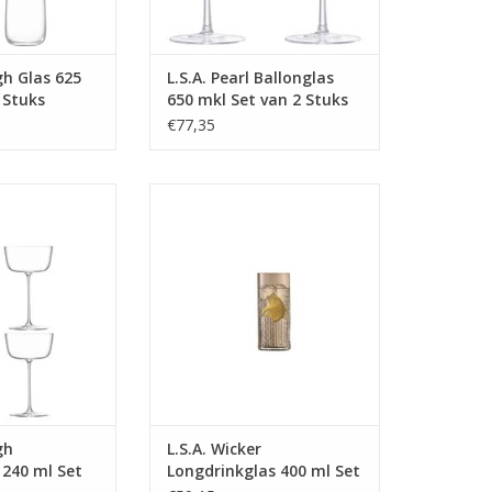
gh Glas 625
L.S.A. Pearl Ballonglas
 Stuks
650 mkl Set van 2 Stuks
€77,35
lglas 240 ml Set
Wicker Longdrinkglas 400 ml Set
 Stuks
van 2 Stuks
 INFO
MEER INFO
gh
L.S.A. Wicker
 240 ml Set
Longdrinkglas 400 ml Set