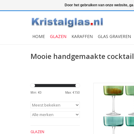
Top klasse
Snelle levering
Graveren
Door het gebruiken van onze website, ga
HOME
GLAZEN
KARAFFEN
GLAS GRAVEREN
Mooie handgemaakte cocktail
LS 586811 Gems Cockt
ml Set van 4 S
Min: €
0
Max: €
150
MEER INFO
GLAZEN