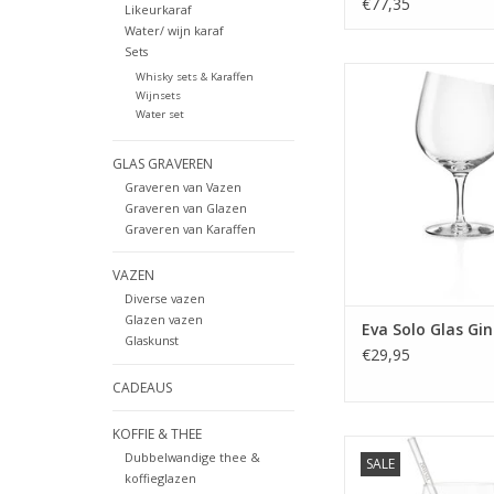
Stuks
€77,35
Likeurkaraf
Water/ wijn karaf
Sets
Glas Gin 620
Whisky sets & Karaffen
Wijnsets
MEER INFO
Water set
GLAS GRAVEREN
Graveren van Vazen
Graveren van Glazen
Graveren van Karaffen
VAZEN
Diverse vazen
Glazen vazen
Eva Solo Glas Gin
Glaskunst
€29,95
CADEAUS
KOFFIE & THEE
De 9-delige set uit 
Dubbelwandige thee &
SALE
collectie van Schot
koffieglazen
bestaat uit 4 cocktai