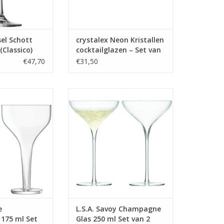
 INFO
el Schott
crystalex Neon Kristallen
(Classico)
cocktailglazen – Set van
6 - 0.27 Ltr -
4 Stuks (340 ml)
€47,70
€31,50
lglas 175 ml Set
Savoy Champagne Glas 250 ml
 Stuks
Set van 2 Stuks
 INFO
MEER INFO
e
L.S.A. Savoy Champagne
 175 ml Set
Glas 250 ml Set van 2