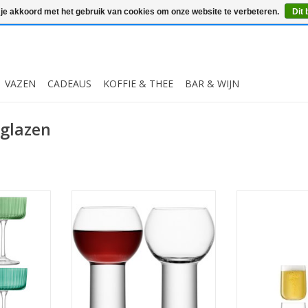
 je akkoord met het gebruik van cookies om onze website te verbeteren.
Dit 
VAZEN
CADEAUS
KOFFIE & THEE
BAR & WIJN
glazen
ailglas 230
Boris Wijnglas 360 ml Set van 2
Borough Glas 6
tuks
Stuks
St
MEER INFO
MEER