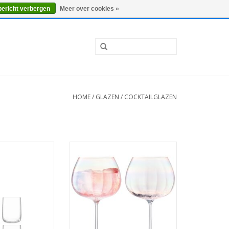
0 Artikelen - €0,00
Mijn account / Registreren
bericht verbergen
Meer over cookies »
HOME
/
GLAZEN
/
COCKTAILGLAZEN
25 ml Set van 4
Pearl Ballonglas 650 mkl Set van
uks
2 Stuks
 INFO
MEER INFO