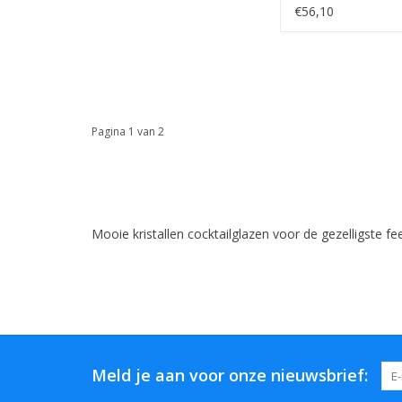
Martiniglas 86 - 0
€56,10
6 stuks
Pagina 1 van 2
Mooie kristallen cocktailglazen voor de gezelligste fe
Meld je aan voor onze nieuwsbrief: