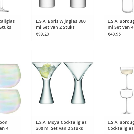
ailglas
L.S.A. Boris Wijnglas 360
L.S.A. Borou
 Stuks
ml Set van 2 Stuks
ml Set van 4
€99,20
€40,95
680 ml Set
Moya Cocktailglas 300 ml Set van
Borough Cocktai
2 Stuks
van 4
MEER INFO
MEER
loon
L.S.A. Moya Cocktailglas
L.S.A. Borou
an 4
300 ml Set van 2 Stuks
Cocktailglas