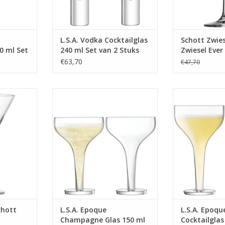
MEER
L.S.A. Vodka Cocktailglas
Schott Zwies
0 ml Set
240 ml Set van 2 Stuks
Zwiesel Ever 
Martiniglas 8
€63,70
€47,70
6 stuks
iglas van
Epoque Champagne Glas 150 ml
Epoque Cocktai
itermate
Set van 2 Stuks
van 2
ten van een
MEER INFO
MEER
t glas is
gaat naar
 over in de
dial serie
ebben alle
chott
L.S.A. Epoque
L.S.A. Epoqu
Champagne Glas 150 ml
Cocktailglas