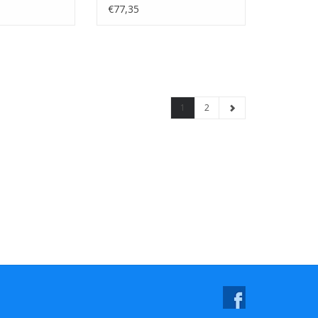
Stuks
€77,35
1
2