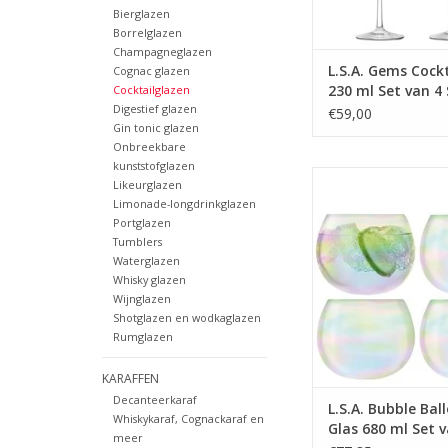
Bierglazen
Borrelglazen
Champagneglazen
L.S.A. Gems Cockt
Cognac glazen
230 ml Set van 4
Cocktailglazen
Digestief glazen
€59,00
Gin tonic glazen
Onbreekbare
kunststofglazen
Bubble Balloon Glas 
Likeurglazen
van 4 Stuks
Limonade-longdrinkglazen
Portglazen
MEER INFO
Tumblers
Waterglazen
Whisky glazen
Wijnglazen
Shotglazen en wodkaglazen
Rumglazen
KARAFFEN
Decanteerkaraf
L.S.A. Bubble Bal
Whiskykaraf, Cognackaraf en
Glas 680 ml Set v
meer