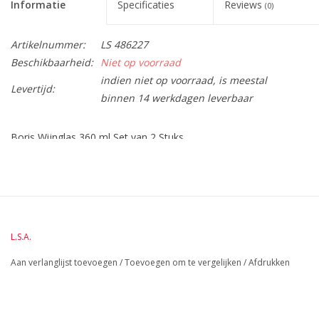
Informatie
Specificaties
Reviews
(0)
Artikelnummer:
LS 486227
Beschikbaarheid:
Niet op voorraad
indien niet op voorraad, is meestal
Levertijd:
binnen 14 werkdagen leverbaar
Boris Wijnglas 360 ml Set van 2 Stuks
BreedteMM:
100
DiameterMM:
100
HoogteMM:
165
LengteMM:
100
L.S.A.
Aan verlanglijst toevoegen
/
Toevoegen om te vergelijken
/
Afdrukken