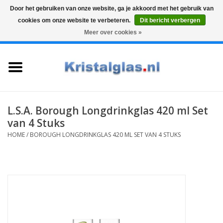
Door het gebruiken van onze website, ga je akkoord met het gebruik van
cookies om onze website te verbeteren.
Dit bericht verbergen
Top klasse
Snelle levering
Graveren
Meer over cookies »
0 Artikelen - €0,00
Home
Glazen
Karaffen
L.S.A. Borough Longdrinkglas 420 ml Set
van 4 Stuks
Glas graveren
HOME
/
BOROUGH LONGDRINKGLAS 420 ML SET VAN 4 STUKS
Vazen
Cadeaus
Koffie & Thee