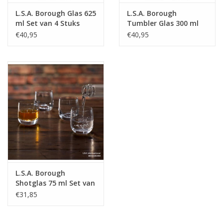
L.S.A. Borough Glas 625
L.S.A. Borough
ml Set van 4 Stuks
Tumbler Glas 300 ml
Set van 4 Stuks
€40,95
€40,95
L.S.A. Borough
Shotglas 75 ml Set van
4 Stuks
€31,85