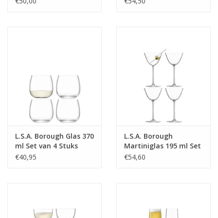
€50,00
€54,50
producten.
BreedteMM:
128
DiameterMM:
HoogteMM:
190
LengteMM:
128
L.S.A. Borough Glas 370
L.S.A. Borough
ml Set van 4 Stuks
Martiniglas 195 ml Set
van 4 Stuks
€40,95
€54,60