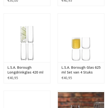
€50,00
€40,95
professionele interieurarchitecten en internationaal vermaarde
hotelketens die L.S.A.-producten voor de wereld van gastvrijheid
selecteren. Voor iedere stijl een prachtig programma aan
producten.
BreedteMM:
190
DiameterMM:
HoogteMM:
160
LengteMM:
190
L.S.A. Borough
L.S.A. Borough Glas 625
Longdrinkglas 420 ml
ml Set van 4 Stuks
Set van 4 Stuks
€40,95
€40,95