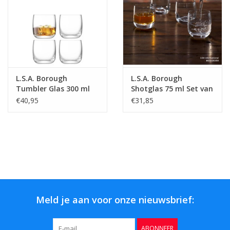
L.S.A. Borough
L.S.A. Borough
Tumbler Glas 300 ml
Shotglas 75 ml Set van
Set van 4 Stuks
4 Stuks
€40,95
€31,85
Meld je aan voor onze nieuwsbrief:
ABONNEER