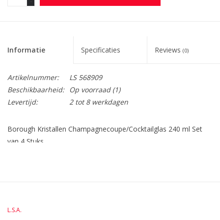
-
Informatie
Specificaties
Reviews
(0)
Artikelnummer:
LS 568909
Beschikbaarheid:
Op voorraad
(1)
Levertijd:
2 tot 8 werkdagen
Borough Kristallen Champagnecoupe/Cocktailglas 240 ml Set
van 4 Stuks
L.S.A. International heeft vijf decennia ervaring in het ontwerpen
van het allerbeste lifestyle-glaswerk gebruikt om een
innovatieve, veelzijdige en toegankelijke wijn- en barcollectie te
creëren. De Borough collectie bestaat uit 17 items, allemaal
gemaakt met een verfijnde esthetische en onderscheidende
L.S.A.
vormen. Fijne stelen, vlakkere voeten en zorgvuldig