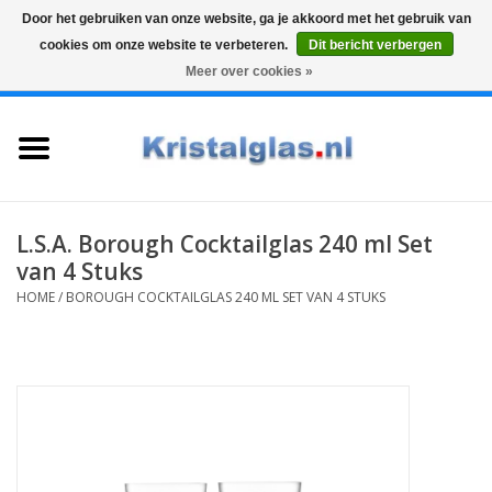
Door het gebruiken van onze website, ga je akkoord met het gebruik van
cookies om onze website te verbeteren.
Dit bericht verbergen
Top klasse
Snelle levering
Graveren
Meer over cookies »
0 Artikelen - €0,00
Home
Glazen
Karaffen
L.S.A. Borough Cocktailglas 240 ml Set
van 4 Stuks
Glas graveren
HOME
/
BOROUGH COCKTAILGLAS 240 ML SET VAN 4 STUKS
Vazen
Cadeaus
Koffie & Thee