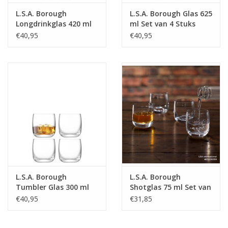
L.S.A. Borough
L.S.A. Borough Glas 625
Longdrinkglas 420 ml
ml Set van 4 Stuks
Set van 4 Stuks
€40,95
€40,95
L.S.A. Borough
L.S.A. Borough
Tumbler Glas 300 ml
Shotglas 75 ml Set van
Set van 4 Stuks
4 Stuks
€40,95
€31,85