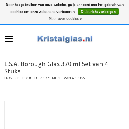
Door het gebruiken van onze website, ga je akkoord met het gebruik van
cookies om onze website te verbeteren.
Dit bericht verbergen
Top klasse
Snelle levering
Graveren
Meer over cookies »
0 Artikelen - €0,00
Home
Glazen
Karaffen
L.S.A. Borough Glas 370 ml Set van 4
Stuks
Glas graveren
HOME
/
BOROUGH GLAS 370 ML SET VAN 4 STUKS
Vazen
Cadeaus
Koffie & Thee