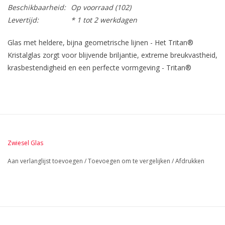
Beschikbaarheid:
Op voorraad
(102)
Levertijd:
* 1 tot 2 werkdagen
Glas met heldere, bijna geometrische lijnen - Het Tritan®
Kristalglas zorgt voor blijvende briljantie, extreme breukvastheid,
krasbestendigheid en een perfecte vormgeving - Tritan®
Kristalglas is als duurzaam gecertificeerd -
Vaatwasmachinebestendig
Zwiesel Glas
Aan verlanglijst toevoegen
/
Toevoegen om te vergelijken
/
Afdrukken