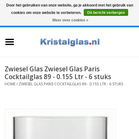
Door het gebruiken van onze website, ga je akkoord met het gebruik van
cookies om onze website te verbeteren.
Dit bericht verbergen
Top klasse
Snelle levering
Graveren
Meer over cookies »
0 Artikelen - €0,00
Home
Glazen
Karaffen
Zwiesel Glas Zwiesel Glas Paris
Cocktailglas 89 - 0.155 Ltr - 6 stuks
Glas graveren
HOME
/
ZWIESEL GLAS PARIS COCKTAILGLAS 89 - 0.155 LTR - 6 STUKS
Vazen
Cadeaus
Koffie & Thee