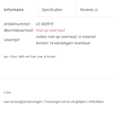
Informatie
Specificaties
Reviews
(0)
Artikelnummer:
LS 583919
Beschikbaarheid:
Niet op voorraad
indien niet op voorraad, is meestal
Levertijd:
binnen 14 werkdagen leverbaar
Arc Glas 380 ml Set van 4 Stuks
BreedteMM:
86
DiameterMM:
86
HoogteMM:
102
LengteMM:
86
L.S.A.
Aan verlanglijst toevoegen
/
Toevoegen om te vergelijken
/
Afdrukken