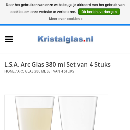
Door het gebruiken van onze website, ga je akkoord met het gebruik van
cookies om onze website te verbeteren.
Dit bericht verbergen
Top klasse
Snelle levering
Graveren
Meer over cookies »
0 Artikelen - €0,00
Home
Glazen
Karaffen
L.S.A. Arc Glas 380 ml Set van 4 Stuks
HOME
/
ARC GLAS 380 ML SET VAN 4 STUKS
Glas graveren
Vazen
Cadeaus
Koffie & Thee