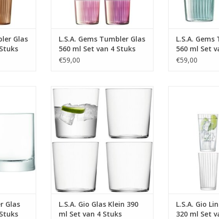
ler Glas
L.S.A. Gems Tumbler Glas
L.S.A. Gems
 Stuks
560 ml Set van 4 Stuks
560 ml Set v
Assorti
Assorti
€59,00
€59,00
 ml Set van
Gio Glas Klein 390 ml Set van 4
Gio Line Sapglas
Stuks
St
MEER INFO
MEER
r Glas
L.S.A. Gio Glas Klein 390
L.S.A. Gio Li
 Stuks
ml Set van 4 Stuks
320 ml Set v