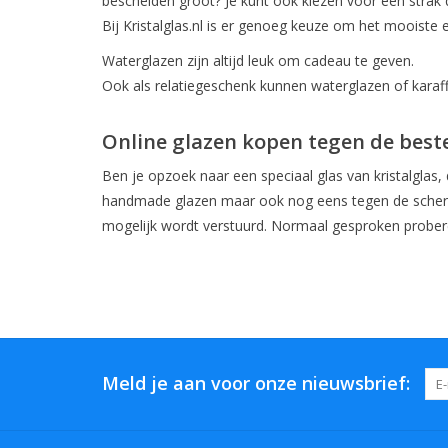
bescheiden groot? Je kunt ook kiezen voor een strak 
Bij Kristalglas.nl is er genoeg keuze om het mooiste e
Waterglazen zijn altijd leuk om cadeau te geven.
Ook als relatiegeschenk kunnen waterglazen of karaff
Online glazen kopen tegen de beste
Ben je opzoek naar een speciaal glas van kristalglas, d
handmade glazen maar ook nog eens tegen de scherpst
mogelijk wordt verstuurd. Normaal gesproken probere
Meld je aan voor onze nieuwsbrief: