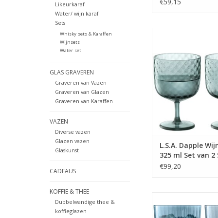
Earth Brown
€59,15
Likeurkaraf
Water/ wijn karaf
Sets
Dapple Wijnglas 325 m
Whisky sets & Karaffen
Stuks Water B
Wijnsets
Water set
MEER INFO
GLAS GRAVEREN
Graveren van Vazen
Graveren van Glazen
Graveren van Karaffen
VAZEN
Diverse vazen
Glazen vazen
L.S.A. Dapple Wij
Glaskunst
325 ml Set van 2
Water Blue
€99,20
CADEAUS
KOFFIE & THEE
LS 586897 Gems Tum
Dubbelwandige thee &
310 ml Set van 4 Stu
koffieglazen