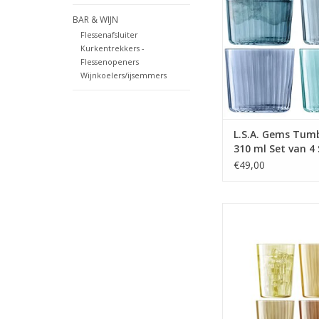
MEER INFO
BAR & WIJN
Flessenafsluiter
Kurkentrekkers -
Flessenopeners
Wijnkoelers/ijsemmers
L.S.A. Gems Tumb
310 ml Set van 4
Assorti
€49,00
Gems Tumbler Glas 5
van 4 Stuks Ass
MEER INFO