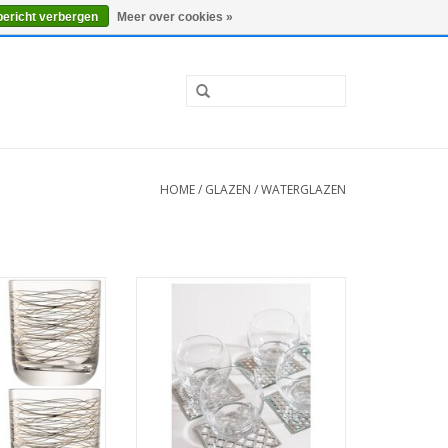
0 Artikelen - €0,00
Mijn account / Registreren
bericht verbergen
Meer over cookies »
HOME
/
GLAZEN
/
WATERGLAZEN
 Waterglazen 325
Culbuto Kristallen Waterglazen –
an 4 Stuks
Set van 6 (390 ml)
 INFO
MEER INFO