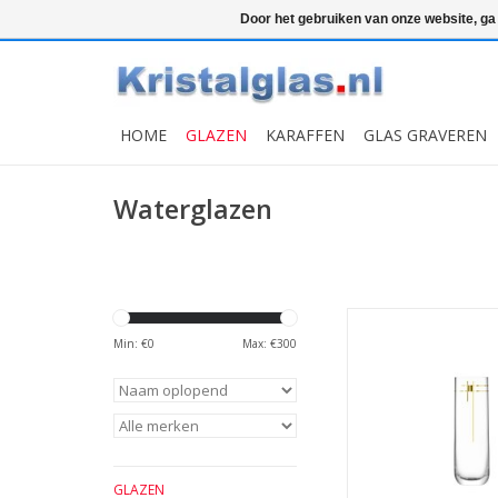
Top klasse
Snelle levering
Graveren
Door het gebruiken van onze website, ga
HOME
GLAZEN
KARAFFEN
GLAS GRAVEREN
Waterglazen
Century Highball Glas
van 4 Stuks
Min: €
0
Max: €
300
MEER INFO
GLAZEN