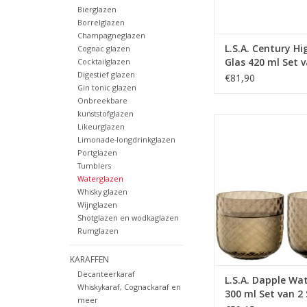
Bierglazen
Borrelglazen
Champagneglazen
L.S.A. Century Hi
Cognac glazen
Glas 420 ml Set v
Cocktailglazen
Digestief glazen
Stuks
€81,90
Gin tonic glazen
Onbreekbare
kunststofglazen
Dapple Waterglas 300
Likeurglazen
2 Stuks Earth 
Limonade-longdrinkglazen
Portglazen
MEER INFO
Tumblers
Waterglazen
Whisky glazen
Wijnglazen
Shotglazen en wodkaglazen
Rumglazen
KARAFFEN
Decanteerkaraf
L.S.A. Dapple Wa
Whiskykaraf, Cognackaraf en
300 ml Set van 2
meer