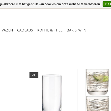
 je akkoord met het gebruik van cookies om onze website te verbeteren.
Dit 
VAZEN
CADEAUS
KOFFIE & THEE
BAR & WIJN
 420 ml Set
6 kristallen water en of longdrink
Cocoon Drinken
SALE
tumbler glas 470ml
ml Set v
MEER INFO
MEER