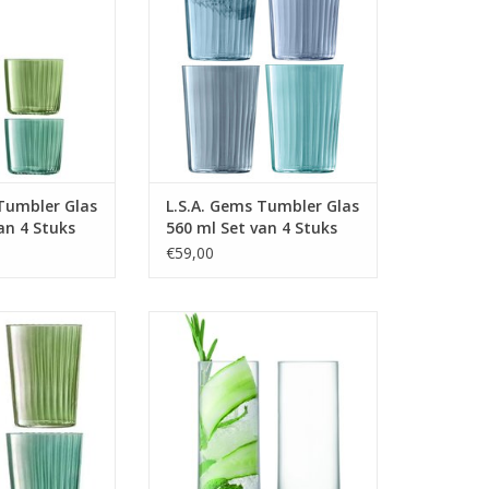
 INFO
MEER INFO
 Tumbler Glas
L.S.A. Gems Tumbler Glas
an 4 Stuks
560 ml Set van 4 Stuks
Assorti
€59,00
Glas 560 ml Set
Gin Longdrinkglas 380 ml Set van
ks Assorti
2 Stuks
 INFO
MEER INFO