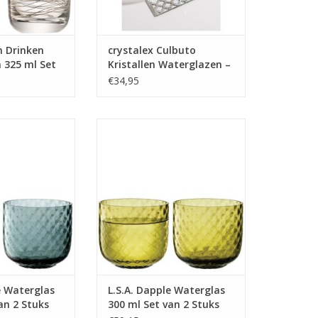
n Drinken
crystalex Culbuto
 325 ml Set
Kristallen Waterglazen –
Set van 6 (390 ml)
€34,95
s 300 ml Set van
Dapple Waterglas 300 ml Set van
Water Blue
2 Stuks Woodland Green
 INFO
MEER INFO
e Waterglas
L.S.A. Dapple Waterglas
an 2 Stuks
300 ml Set van 2 Stuks