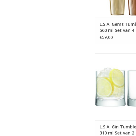
L.S.A. Gems Tumb
560 ml Set van 4
Assorti
€59,00
Gin Tumbler Glas 310
2 Stuks
MEER INFO
L.S.A. Gin Tumble
310 ml Set van 2