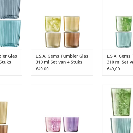
MEER INFO
MEER
ler Glas
L.S.A. Gems Tumbler Glas
L.S.A. Gems
 Stuks
310 ml Set van 4 Stuks
310 ml Set v
Assorti
Assorti
€49,00
€49,00
60 ml Set
Gems Tumbler Glas 560 ml Set
Gems Tumbler 
orti
van 4 Stuks Assorti
van 4 Stu
MEER INFO
MEER