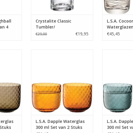
ghball
Crystalite Classic
L.S.A. Cocoo
an 4
Tumbler/
Waterglazen
waterglas/longdrink
van 4 Stuks
€19,95
€45,45
€29,00
470ml
 ml Set van
Dapple Waterglas 300 ml Set van
Dapple Watergla
Brown
2 Stuks Sun Amber
2 Stuks 
MEER INFO
MEER
terglas
L.S.A. Dapple Waterglas
L.S.A. Dappl
 Stuks
300 ml Set van 2 Stuks
300 ml Set v