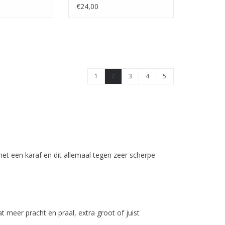
Stuks
€24,00
1
2
3
4
5
t een karaf en dit allemaal tegen zeer scherpe
 meer pracht en praal, extra groot of juist