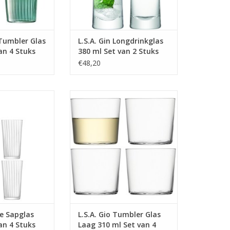
 Tumbler Glas
L.S.A. Gin Longdrinkglas
an 4 Stuks
380 ml Set van 2 Stuks
€48,20
 320 ml Set van 4
Gio Tumbler Glas Laag 310 ml Set
uks
van 4 Stuks
 INFO
MEER INFO
ne Sapglas
L.S.A. Gio Tumbler Glas
an 4 Stuks
Laag 310 ml Set van 4