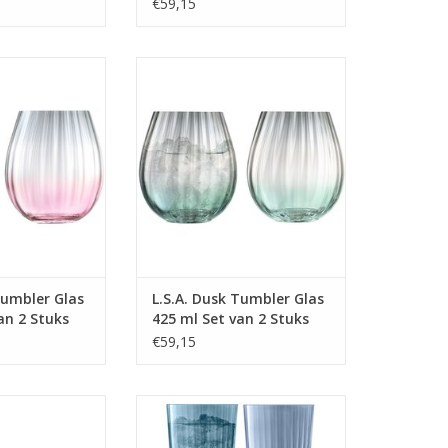
Woodland Green
€59,15
Glas 425 ml Set
Dusk Tumbler Glas 425 ml Set
 Stuks
van 2 Stuks
 INFO
MEER INFO
Tumbler Glas
L.S.A. Dusk Tumbler Glas
an 2 Stuks
425 ml Set van 2 Stuks
€59,15
Glas 310 ml Set
LS 586934 Gems Tumbler Glas
ks Assorti
560 ml Set van 4 Stuks Assorti