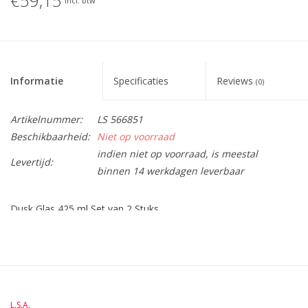
€59,15
Incl. btw
Informatie
Specificaties
Reviews
(0)
Artikelnummer:
LS 566851
Beschikbaarheid:
Niet op voorraad
indien niet op voorraad, is meestal
Levertijd:
binnen 14 werkdagen leverbaar
Dusk Glas 425 ml Set van 2 Stuks
BreedteMM:
188
DiameterMM:
HoogteMM:
107
LengteMM:
94
L.S.A.