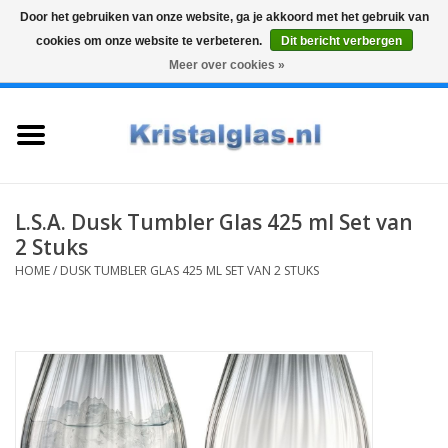
Door het gebruiken van onze website, ga je akkoord met het gebruik van
cookies om onze website te verbeteren.
Dit bericht verbergen
Top klasse
Snelle levering
Graveren
Meer over cookies »
0 Artikelen - €0,00
Home
Glazen
Karaffen
L.S.A. Dusk Tumbler Glas 425 ml Set van
2 Stuks
Glas graveren
HOME
/
DUSK TUMBLER GLAS 425 ML SET VAN 2 STUKS
Vazen
Cadeaus
Koffie & Thee