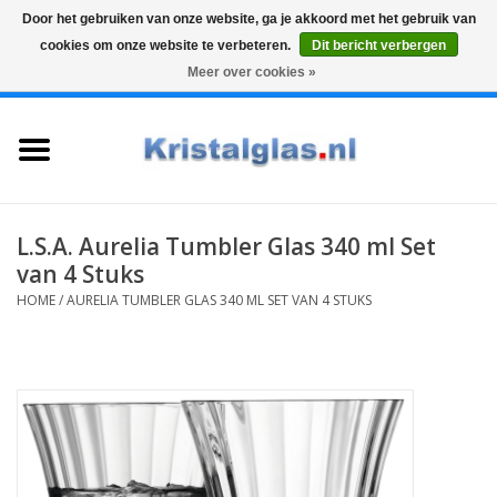
Door het gebruiken van onze website, ga je akkoord met het gebruik van
cookies om onze website te verbeteren.
Dit bericht verbergen
Top klasse
Snelle levering
Graveren
Meer over cookies »
0 Artikelen - €0,00
Home
Glazen
Karaffen
L.S.A. Aurelia Tumbler Glas 340 ml Set
van 4 Stuks
Glas graveren
HOME
/
AURELIA TUMBLER GLAS 340 ML SET VAN 4 STUKS
Vazen
Cadeaus
Koffie & Thee