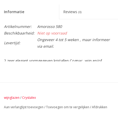
Informatie
Reviews
(0)
Artikelnummer:
Amorosso 580
Beschikbaarheid:
Niet op voorraad
Ongeveer 4 tot 5 weken , maar informeer
Levertijd:
via email.
2 zeer elegant vormgegeven kristallen Cognac, wijn en/of
waterglazen met een inhoud van 580 ml.
Gemaakt van 24% hoogwaardig Bohemia kristal.
wijnglazen
/
Crystalex
Aan verlanglijst toevoegen
/
Toevoegen om te vergelijken
/
Afdrukken