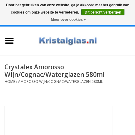
Door het gebruiken van onze website, ga je akkoord met het gebruik van
cookies om onze website te verbeteren.
Dit bericht verbergen
Top klasse
Snelle levering
Graveren
Meer over cookies »
0 Artikelen - €0,00
Home
Glazen
Karaffen
Crystalex Amorosso
Wijn/Cognac/Waterglazen 580ml
Glas graveren
HOME
/
AMOROSSO WIJN/COGNAC/WATERGLAZEN 580ML
Vazen
Cadeaus
Koffie & Thee