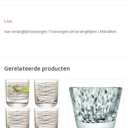
endoor en geen coating op een reeds geblazen glas. Deze
mondgeblazen serie Asher & Basis brengt meer kleur bij u aan
tafel!
L.S.A.
BreedteMM:
93
Aan verlanglijst toevoegen
/
Toevoegen om te vergelijken
/
Afdrukken
DiameterMM:
93
HoogteMM:
95
LengteMM:
93
Gerelateerde producten