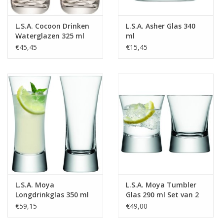
L.S.A. Cocoon Drinken
L.S.A. Asher Glas 340
Waterglazen 325 ml
ml
Set van 4 Stuks
€45,45
€15,45
L.S.A. Moya
L.S.A. Moya Tumbler
Longdrinkglas 350 ml
Glas 290 ml Set van 2
Set van 2 Stuks
Stuks
€59,15
€49,00