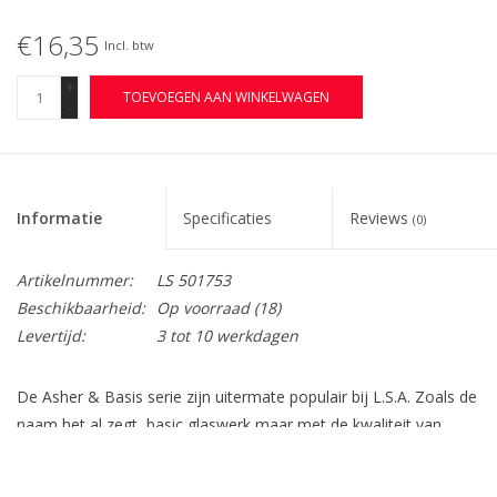
€16,35
Incl. btw
+
TOEVOEGEN AAN WINKELWAGEN
-
Informatie
Specificaties
Reviews
(0)
Artikelnummer:
LS 501753
Beschikbaarheid:
Op voorraad
(18)
Levertijd:
3 tot 10 werkdagen
De Asher & Basis serie zijn uitermate populair bij L.S.A. Zoals de
naam het al zegt, basic glaswerk maar met de kwaliteit van
L.S.A. Die u gewend bent! De kleur wordt tijdens het productie
proces al gemengd met het verwarmde glas, de kleur is door