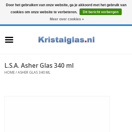
Door het gebruiken van onze website, ga je akkoord met het gebruik van
cookies om onze website te verbeteren.
Dit bericht verbergen
Top klasse
Snelle levering
Graveren
Meer over cookies »
0 Artikelen - €0,00
Home
Glazen
Karaffen
L.S.A. Asher Glas 340 ml
HOME
/
ASHER GLAS 340 ML
Glas graveren
Vazen
Cadeaus
Koffie & Thee