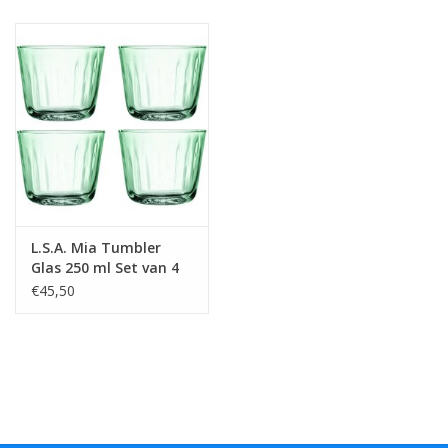
L.S.A. Mia Tumbler
Glas 250 ml Set van 4
Stuks
€45,50