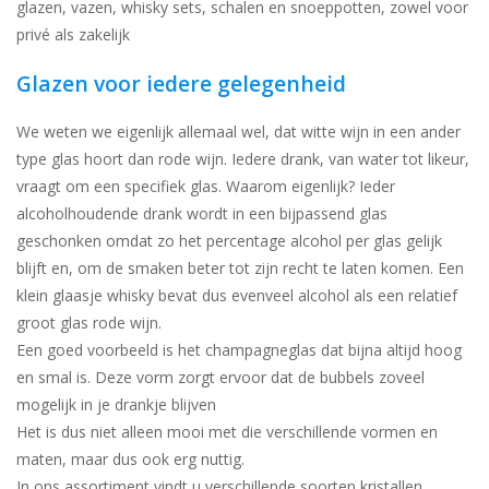
glazen, vazen, whisky sets, schalen en snoeppotten, zowel voor
privé als zakelijk
Glazen voor iedere gelegenheid
We weten we eigenlijk allemaal wel, dat witte wijn in een ander
type glas hoort dan rode wijn. Iedere drank, van water tot likeur,
vraagt om een specifiek glas. Waarom eigenlijk? Ieder
alcoholhoudende drank wordt in een bijpassend glas
geschonken omdat zo het percentage alcohol per glas gelijk
blijft en, om de smaken beter tot zijn recht te laten komen. Een
klein glaasje whisky bevat dus evenveel alcohol als een relatief
groot glas rode wijn.
Een goed voorbeeld is het champagneglas dat bijna altijd hoog
en smal is. Deze vorm zorgt ervoor dat de bubbels zoveel
mogelijk in je drankje blijven
Het is dus niet alleen mooi met die verschillende vormen en
maten, maar dus ook erg nuttig.
In ons assortiment vindt u verschillende soorten kristallen