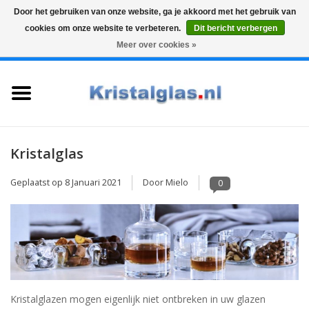
Door het gebruiken van onze website, ga je akkoord met het gebruik van
cookies om onze website te verbeteren.
Dit bericht verbergen
Top klasse
Snelle levering
Graveren
Meer over cookies »
0 Artikelen - €0,00
Home
Glazen
Karaffen
Kristalglas
Geplaatst op
8 Januari 2021
Door Mielo
Glas graveren
0
Vazen
Cadeaus
Kristalglazen mogen eigenlijk niet ontbreken in uw glazen
Koffie & Thee