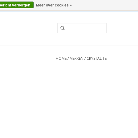
0 Artikelen - €0,00
Mijn account / Registreren
bericht verbergen
Meer over cookies »
HOME
/
MERKEN
/
CRYSTALITE