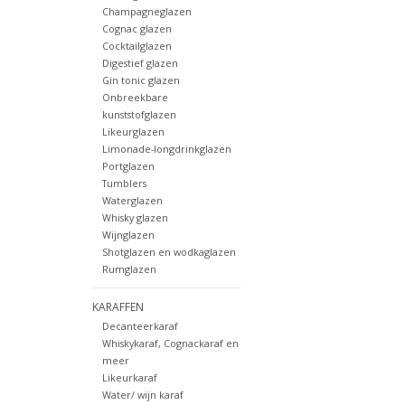
Champagneglazen
Cognac glazen
Cocktailglazen
Digestief glazen
Gin tonic glazen
Onbreekbare
kunststofglazen
Likeurglazen
Limonade-longdrinkglazen
Portglazen
Tumblers
Waterglazen
Whisky glazen
Wijnglazen
Shotglazen en wodkaglazen
Rumglazen
KARAFFEN
Decanteerkaraf
Whiskykaraf, Cognackaraf en
meer
Likeurkaraf
Water/ wijn karaf