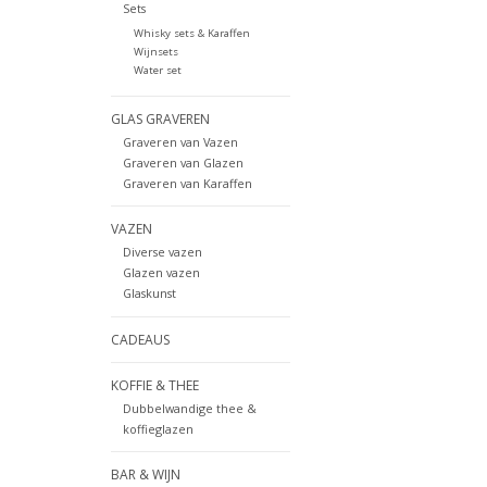
Sets
Whisky sets & Karaffen
Wijnsets
Water set
GLAS GRAVEREN
Graveren van Vazen
Graveren van Glazen
Graveren van Karaffen
VAZEN
Diverse vazen
Glazen vazen
Glaskunst
CADEAUS
KOFFIE & THEE
Dubbelwandige thee &
koffieglazen
BAR & WIJN