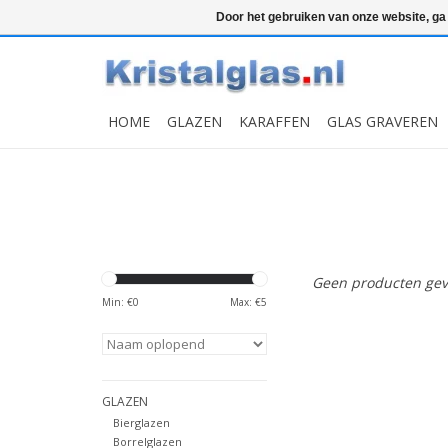
Top klasse
Snelle levering
Graveren
Door het gebruiken van onze website, ga
HOME
GLAZEN
KARAFFEN
GLAS GRAVEREN
Geen producten gev
Min: €
0
Max: €
5
GLAZEN
Bierglazen
Borrelglazen