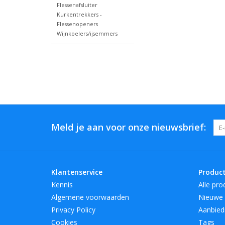
Flessenafsluiter
Kurkentrekkers -
Flessenopeners
Wijnkoelers/ijsemmers
Meld je aan voor onze nieuwsbrief:
Klantenservice
Produc
Kennis
Alle pro
Algemene voorwaarden
Nieuwe 
Privacy Policy
Aanbied
Cookies
Tags