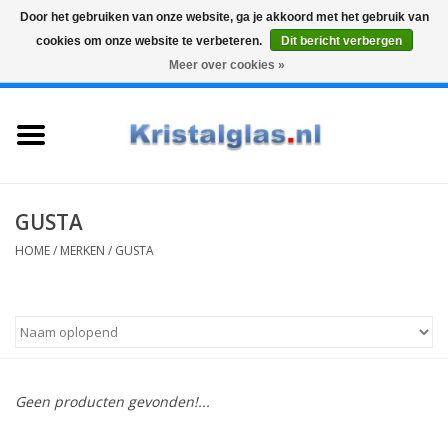
Door het gebruiken van onze website, ga je akkoord met het gebruik van
cookies om onze website te verbeteren.
Dit bericht verbergen
Top klasse
Snelle levering
Graveren
Meer over cookies »
0 Artikelen - €0,00
Home
Glazen
Karaffen
GUSTA
HOME
/
MERKEN
/
GUSTA
Glas graveren
Vazen
Cadeaus
Geen producten gevonden!...
Koffie & Thee