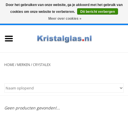
Door het gebruiken van onze website, ga je akkoord met het gebruik van
cookies om onze website te verbeteren.
Dit bericht verbergen
Top klasse
Snelle levering
Graveren
Meer over cookies »
0 Artikelen - €0,00
Home
Glazen
Karaffen
HOME
/
MERKEN
/
CRYSTALEX
Glas graveren
Vazen
Geen producten gevonden!...
Cadeaus
Koffie & Thee