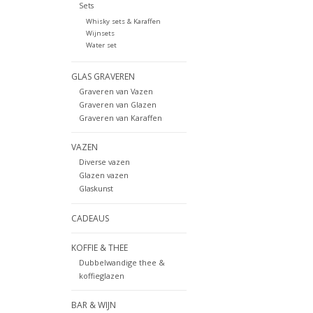
Sets
Whisky sets & Karaffen
Wijnsets
Water set
GLAS GRAVEREN
Graveren van Vazen
Graveren van Glazen
Graveren van Karaffen
VAZEN
Diverse vazen
Glazen vazen
Glaskunst
CADEAUS
KOFFIE & THEE
Dubbelwandige thee &
koffieglazen
BAR & WIJN