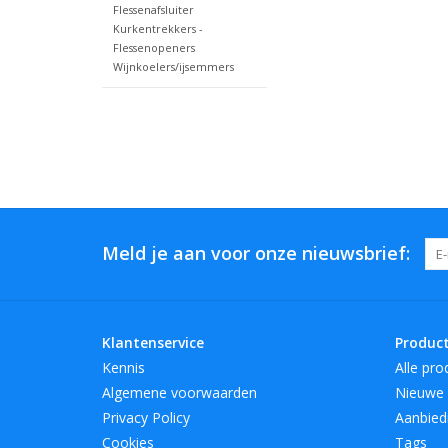
Flessenafsluiter
Kurkentrekkers -
Flessenopeners
Wijnkoelers/ijsemmers
Meld je aan voor onze nieuwsbrief:
Klantenservice
Produc
Kennis
Alle pro
Algemene voorwaarden
Nieuwe 
Privacy Policy
Aanbied
Cookies
Tags