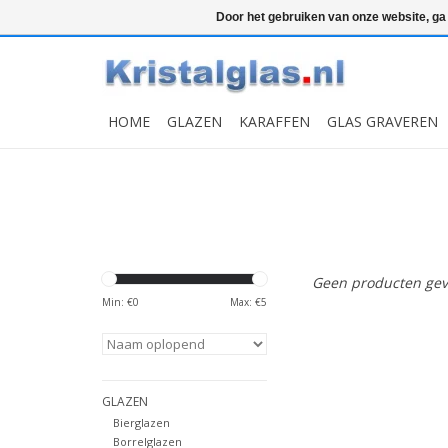
Top klasse
Snelle levering
Graveren
Door het gebruiken van onze website, ga
HOME
GLAZEN
KARAFFEN
GLAS GRAVEREN
Geen producten gev
Min: €
0
Max: €
5
GLAZEN
Bierglazen
Borrelglazen