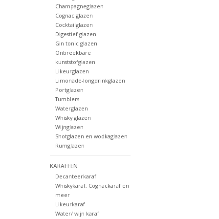
Champagneglazen
Cognac glazen
Cocktailglazen
Digestief glazen
Gin tonic glazen
Onbreekbare
kunststofglazen
Likeurglazen
Limonade-longdrinkglazen
Portglazen
Tumblers
Waterglazen
Whisky glazen
Wijnglazen
Shotglazen en wodkaglazen
Rumglazen
KARAFFEN
Decanteerkaraf
Whiskykaraf, Cognackaraf en
meer
Likeurkaraf
Water/ wijn karaf