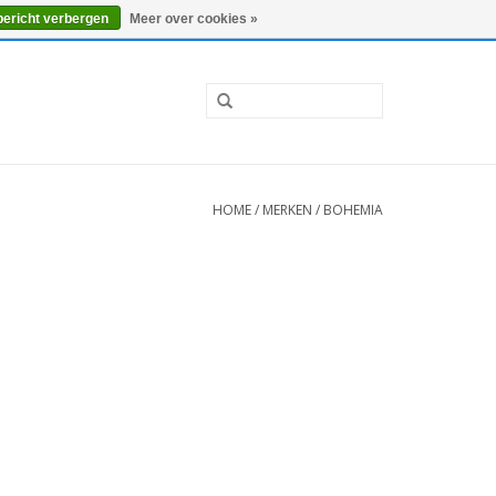
0 Artikelen - €0,00
Mijn account / Registreren
bericht verbergen
Meer over cookies »
HOME
/
MERKEN
/
BOHEMIA