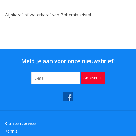
Bar & Wijn
Wijnkaraf of waterkaraf van Bohemia kristal
Meld je aan voor onze nieuwsbrief:
ABONNEER
Klantenservice
Kennis