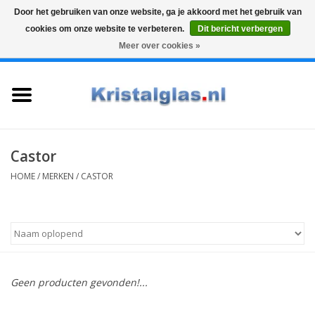
Door het gebruiken van onze website, ga je akkoord met het gebruik van
cookies om onze website te verbeteren.
Dit bericht verbergen
Top klasse
Snelle levering
Graveren
Meer over cookies »
0 Artikelen - €0,00
Home
Glazen
Karaffen
Castor
HOME
/
MERKEN
/
CASTOR
Glas graveren
Vazen
Cadeaus
Geen producten gevonden!...
Koffie & Thee