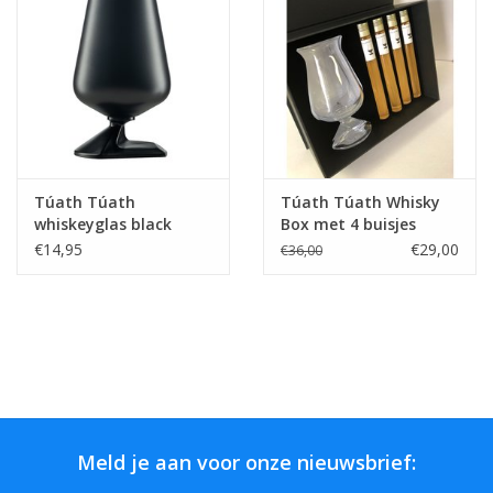
Bar & Wijn
Túath Túath
Túath Túath Whisky
whiskeyglas black
Box met 4 buisjes
limited edition 200ml.
€14,95
€29,00
€36,00
1 stuks
Meld je aan voor onze nieuwsbrief: