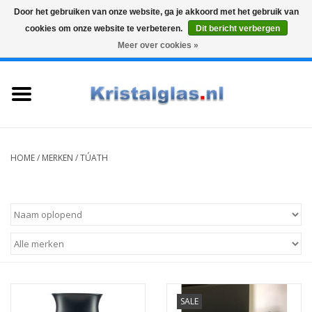
Door het gebruiken van onze website, ga je akkoord met het gebruik van
cookies om onze website te verbeteren.
Dit bericht verbergen
Top klasse
Snelle levering
Graveren
Meer over cookies »
0 Artikelen - €0,00
Home
Glazen
Karaffen
HOME
/
MERKEN
/
TÚATH
Glas graveren
Vazen
Cadeaus
SALE
Koffie & Thee