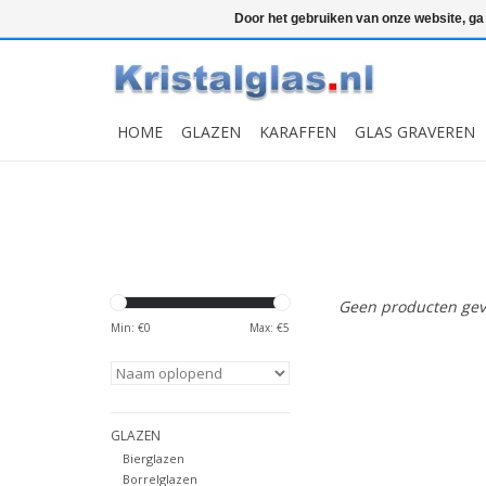
Top klasse
Snelle levering
Graveren
Door het gebruiken van onze website, ga
HOME
GLAZEN
KARAFFEN
GLAS GRAVEREN
Geen producten gev
Min: €
0
Max: €
5
GLAZEN
Bierglazen
Borrelglazen