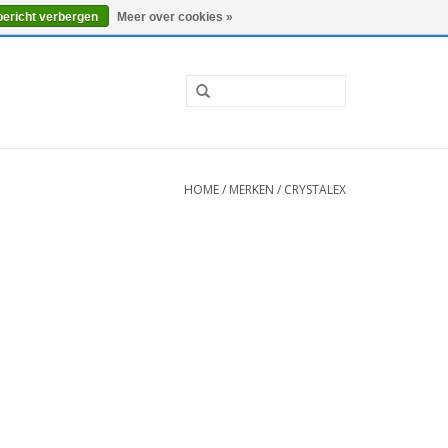
0 Artikelen - €0,00
Mijn account / Registreren
bericht verbergen
Meer over cookies »
HOME
/
MERKEN
/
CRYSTALEX