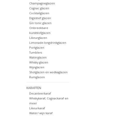
Champagneglazen
Cognac glazen
Cocktailglazen
Digestief glazen
Gin tonic glazen
Onbreekbare
kunststofglazen
Likeurglazen
Limonade-longdrinkglazen
Portglazen
Tumblers
Waterglazen
Whisky glazen
Wijnglazen
Shotglazen en wodkaglazen
Rumglazen
KARAFFEN
Decanteerkaraf
Whiskykaraf, Cognackaraf en
meer
Likeurkaraf
Water/ wijn karaf