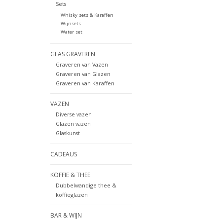
Sets
Whisky sets & Karaffen
Wijnsets
Water set
GLAS GRAVEREN
Graveren van Vazen
Graveren van Glazen
Graveren van Karaffen
VAZEN
Diverse vazen
Glazen vazen
Glaskunst
CADEAUS
KOFFIE & THEE
Dubbelwandige thee &
koffieglazen
BAR & WIJN