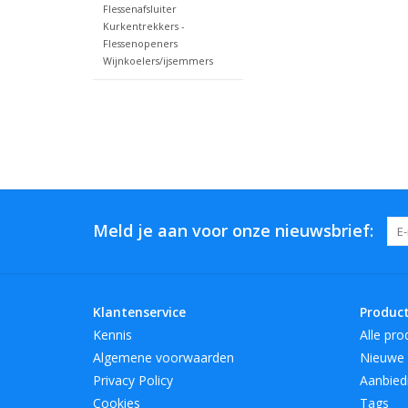
Flessenafsluiter
Kurkentrekkers -
Flessenopeners
Wijnkoelers/ijsemmers
Meld je aan voor onze nieuwsbrief:
Klantenservice
Produc
Kennis
Alle pro
Algemene voorwaarden
Nieuwe 
Privacy Policy
Aanbied
Cookies
Tags