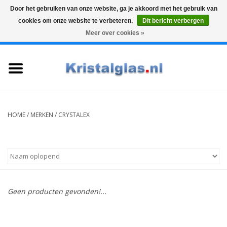
Door het gebruiken van onze website, ga je akkoord met het gebruik van
cookies om onze website te verbeteren.
Dit bericht verbergen
Top klasse
Snelle levering
Graveren
Meer over cookies »
0 Artikelen - €0,00
Home
Glazen
Karaffen
HOME
/
MERKEN
/
CRYSTALEX
Glas graveren
Vazen
Geen producten gevonden!...
Cadeaus
Koffie & Thee