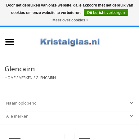
Door het gebruiken van onze website, ga je akkoord met het gebruik van
cookies om onze website te verbeteren.
Dit bericht verbergen
Top klasse
Snelle levering
Graveren
Meer over cookies »
0 Artikelen - €0,00
Home
Glazen
Karaffen
Glencairn
HOME
/
MERKEN
/
GLENCAIRN
Glas graveren
Vazen
Cadeaus
Koffie & Thee