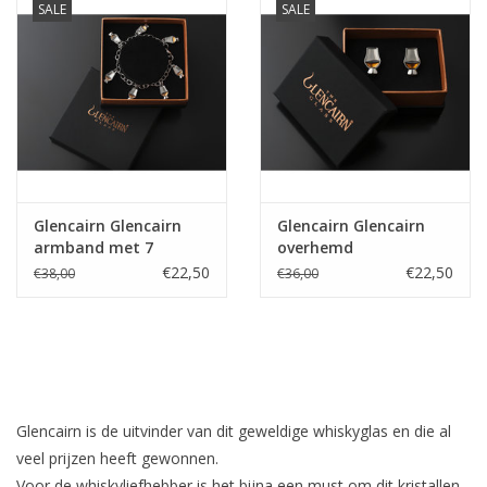
SALE
SALE
Bar & Wijn
Glencairn Glencairn
Glencairn Glencairn
armband met 7
overhemd
hangertjes
manchetknopen set
€22,50
€22,50
€38,00
€36,00
Glencairn is de uitvinder van dit geweldige whiskyglas en die al
veel prijzen heeft gewonnen.
Voor de whiskyliefhebber is het bijna een must om dit kristallen