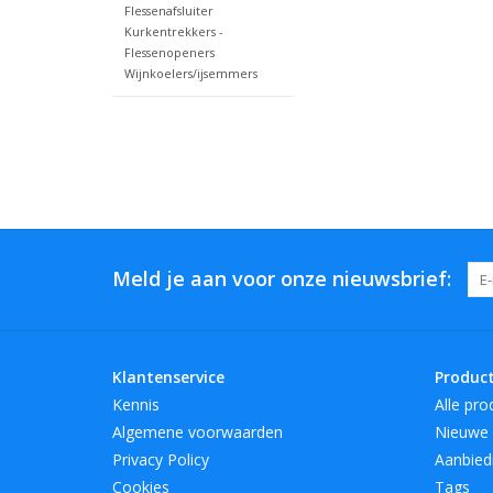
Flessenafsluiter
Kurkentrekkers -
Flessenopeners
Wijnkoelers/ijsemmers
Meld je aan voor onze nieuwsbrief:
Klantenservice
Produc
Kennis
Alle pro
Algemene voorwaarden
Nieuwe 
Privacy Policy
Aanbied
Cookies
Tags