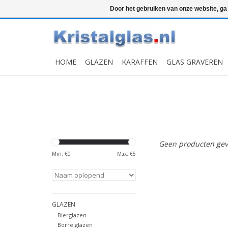
Top klasse
Snelle levering
Graveren
Door het gebruiken van onze website, ga
HOME
GLAZEN
KARAFFEN
GLAS GRAVEREN
Geen producten gev
Min: €
0
Max: €
5
GLAZEN
Bierglazen
Borrelglazen