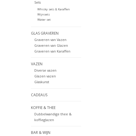
Sets
Whisky sets & Karaffen
Wijnsets
Water set
GLAS GRAVEREN
Graveren van Vazen
Graveren van Glazen
Graveren van Karaffen
VAZEN
Diverse vazen
Glazen vazen
Glaskunst
CADEAUS
KOFFIE & THEE
Dubbelwandige thee &
koffieglazen
BAR & WIJN