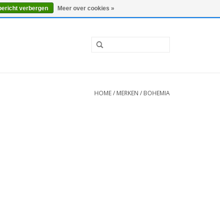
0 Artikelen - €0,00
Mijn account / Registreren
bericht verbergen
Meer over cookies »
HOME
/
MERKEN
/
BOHEMIA