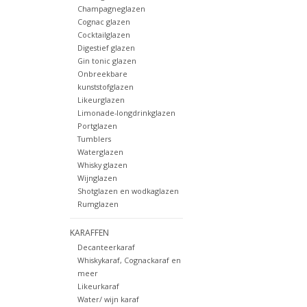
Champagneglazen
Cognac glazen
Cocktailglazen
Digestief glazen
Gin tonic glazen
Onbreekbare
kunststofglazen
Likeurglazen
Limonade-longdrinkglazen
Portglazen
Tumblers
Waterglazen
Whisky glazen
Wijnglazen
Shotglazen en wodkaglazen
Rumglazen
KARAFFEN
Decanteerkaraf
Whiskykaraf, Cognackaraf en
meer
Likeurkaraf
Water/ wijn karaf