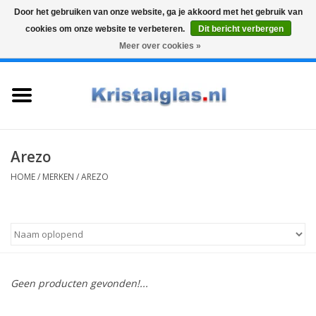
Door het gebruiken van onze website, ga je akkoord met het gebruik van
cookies om onze website te verbeteren.
Dit bericht verbergen
Top klasse
Snelle levering
Graveren
Meer over cookies »
0 Artikelen - €0,00
Home
Glazen
Karaffen
Arezo
HOME
/
MERKEN
/
AREZO
Glas graveren
Vazen
Cadeaus
Geen producten gevonden!...
Koffie & Thee