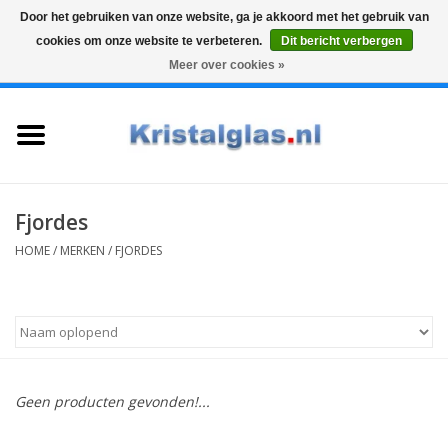
Door het gebruiken van onze website, ga je akkoord met het gebruik van
cookies om onze website te verbeteren.
Dit bericht verbergen
Top klasse
Snelle levering
Graveren
Meer over cookies »
0 Artikelen - €0,00
Home
Glazen
Karaffen
Fjordes
HOME
/
MERKEN
/
FJORDES
Glas graveren
Vazen
Cadeaus
Geen producten gevonden!...
Koffie & Thee