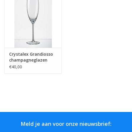
Bar & Wijn
Crystalex Grandiosso
champagneglazen
230ml. 2 glazen
€40,00
Meld je aan voor onze nieuwsbrief: