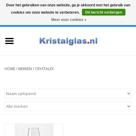
Door het gebruiken van onze website, ga je akkoord met het gebruik van
cookies om onze website te verbeteren.
Dit bericht verbergen
Top klasse
Snelle levering
Graveren
Meer over cookies »
0 Artikelen - €0,00
Home
Glazen
Karaffen
HOME
/
MERKEN
/
CRYSTALEX
Glas graveren
Vazen
Cadeaus
Koffie & Thee