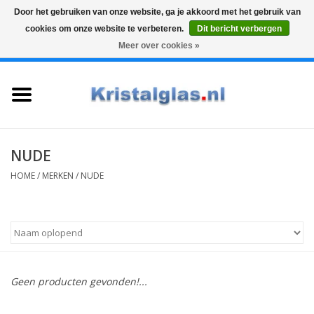
Door het gebruiken van onze website, ga je akkoord met het gebruik van
cookies om onze website te verbeteren.
Dit bericht verbergen
Top klasse
Snelle levering
Graveren
Meer over cookies »
0 Artikelen - €0,00
Home
Glazen
Karaffen
NUDE
HOME
/
MERKEN
/
NUDE
Glas graveren
Vazen
Cadeaus
Geen producten gevonden!...
Koffie & Thee