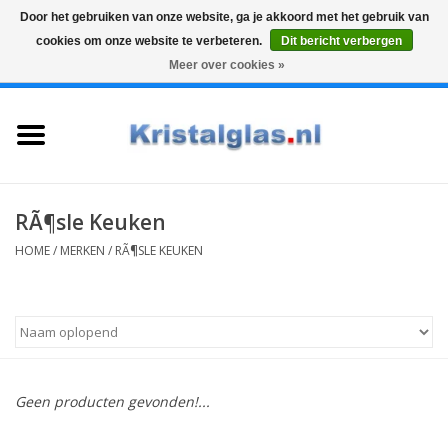
Door het gebruiken van onze website, ga je akkoord met het gebruik van
cookies om onze website te verbeteren.
Dit bericht verbergen
Top klasse
Snelle levering
Graveren
Meer over cookies »
0 Artikelen - €0,00
Home
Glazen
Karaffen
RÃ¶sle Keuken
HOME
/
MERKEN
/
RÃ¶SLE KEUKEN
Glas graveren
Vazen
Cadeaus
Geen producten gevonden!...
Koffie & Thee