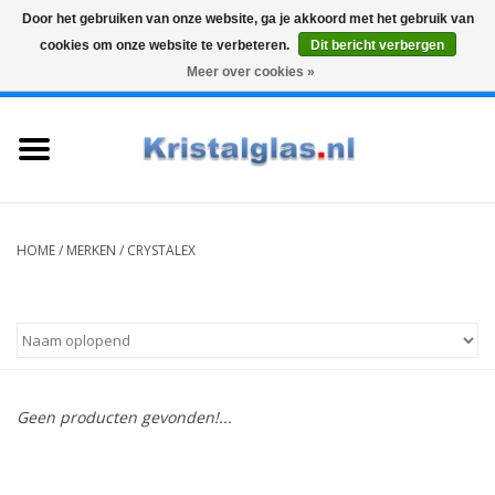
Door het gebruiken van onze website, ga je akkoord met het gebruik van
cookies om onze website te verbeteren.
Dit bericht verbergen
Top klasse
Snelle levering
Graveren
Meer over cookies »
0 Artikelen - €0,00
Home
Glazen
Karaffen
HOME
/
MERKEN
/
CRYSTALEX
Glas graveren
Vazen
Geen producten gevonden!...
Cadeaus
Koffie & Thee