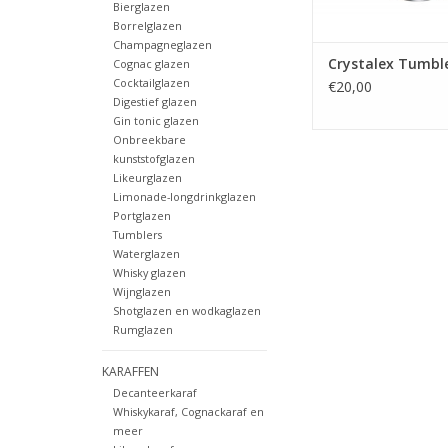
Bierglazen
Borrelglazen
Champagneglazen
Crystalex Tumbl
Cognac glazen
Cocktailglazen
€20,00
Digestief glazen
Gin tonic glazen
Onbreekbare
kunststofglazen
Likeurglazen
Limonade-longdrinkglazen
Portglazen
Tumblers
Waterglazen
Whisky glazen
Wijnglazen
Shotglazen en wodkaglazen
Rumglazen
KARAFFEN
Decanteerkaraf
Whiskykaraf, Cognackaraf en
meer