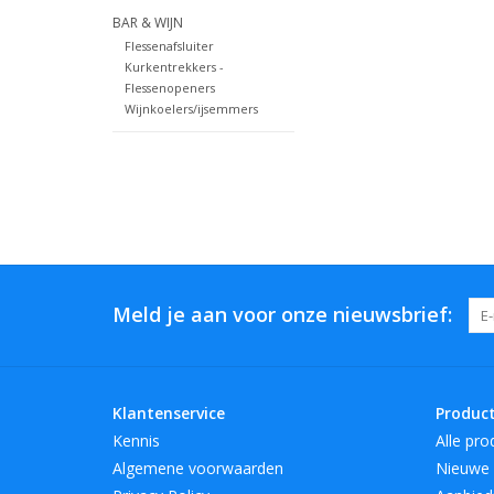
BAR & WIJN
Flessenafsluiter
Kurkentrekkers -
Flessenopeners
Wijnkoelers/ijsemmers
Meld je aan voor onze nieuwsbrief:
Klantenservice
Produc
Kennis
Alle pro
Algemene voorwaarden
Nieuwe 