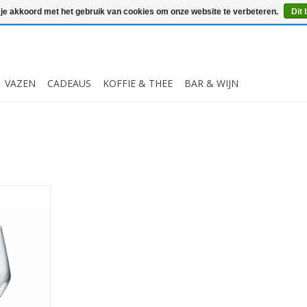
 je akkoord met het gebruik van cookies om onze website te verbeteren.
Dit 
VAZEN
CADEAUS
KOFFIE & THEE
BAR & WIJN
s 350m met
esign en
a titanium
kje smaakt