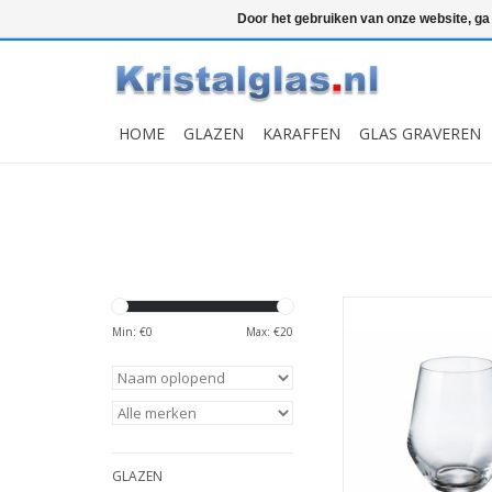
Top klasse
Snelle levering
Graveren
Door het gebruiken van onze website, ga
HOME
GLAZEN
KARAFFEN
GLAS GRAVEREN
6 kristallen tumbler
een mooi modern d
Min: €
0
Max: €
20
gemaakt van Bohemi
kristalglas. Uw dran
nog beter
MEER INFO
GLAZEN