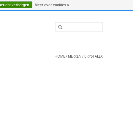
0 Artikelen - €0,00
Mijn account / Registreren
bericht verbergen
Meer over cookies »
HOME
/
MERKEN
/
CRYSTALEX