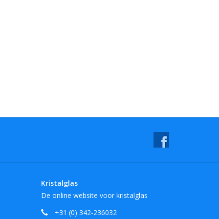
Kristalglas
De online website voor kristalglas
+31 (0) 342-236032