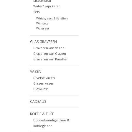
Likeurkaraf
Water/ wijn karaf
Sets
Whisky sets & Karaffen
Wijnsets
Water set
GLAS GRAVEREN
Graveren van Vazen
Graveren van Glazen
Graveren van Karaffen
VAZEN
Diverse vazen
Glazen vazen
Glaskunst
CADEAUS
KOFFIE & THEE
Dubbelwandige thee &
koffieglazen