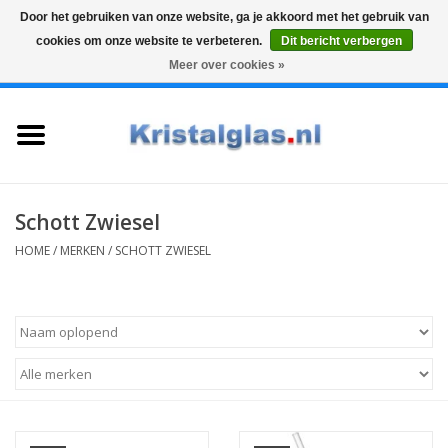
Door het gebruiken van onze website, ga je akkoord met het gebruik van
cookies om onze website te verbeteren.
Dit bericht verbergen
Top klasse
Snelle levering
Graveren
Meer over cookies »
0 Artikelen - €0,00
Home
Glazen
Karaffen
Schott Zwiesel
HOME
/
MERKEN
/
SCHOTT ZWIESEL
Glas graveren
Vazen
Cadeaus
Koffie & Thee