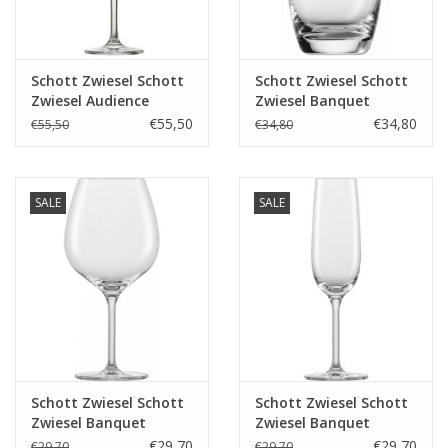
Schott Zwiesel Schott
Schott Zwiesel Schott
Zwiesel Audience
Zwiesel Banquet
Champagneglas met
Bierbeker 42 - 0.42 Ltr -
€55,50
€34,80
€55,50
€34,80
MP 77 - 0.25 Ltr - 6
6 stuks
stuks
SALE
SALE
Schott Zwiesel Schott
Schott Zwiesel Schott
Zwiesel Banquet
Zwiesel Banquet
Bourgogne goblet 140
Champagneglas met
€29,70
€29,70
€29,70
€29,70