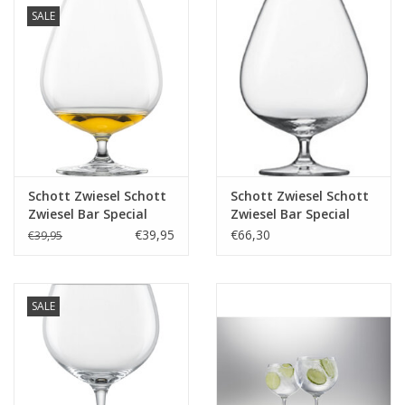
SALE
Schott Zwiesel Schott
Schott Zwiesel Schott
Zwiesel Bar Special
Zwiesel Bar Special
Cognacglas XXL 45 -
Cognacglas XXL 45 -
€39,95
€66,30
€39,95
0.774Ltr - 4 glazen
0.88 Ltr - 6 stuks
SALE