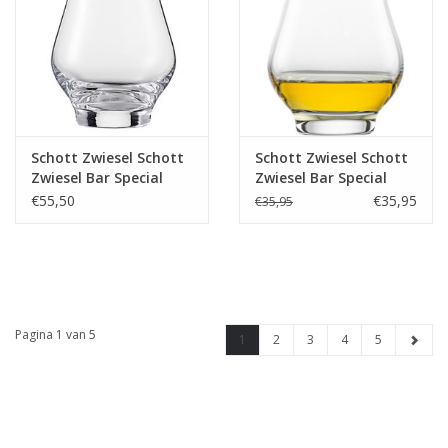
Schott Zwiesel Schott
Schott Zwiesel Schott
Zwiesel Bar Special
Zwiesel Bar Special
Whisky nosing glas 120
Whisky Nosing glas
€55,50
€35,95
€35,95
- 0.32 Ltr - 6 stuks
120 - 0.322Ltr - 4
glazen
Pagina 1 van 5
1
2
3
4
5