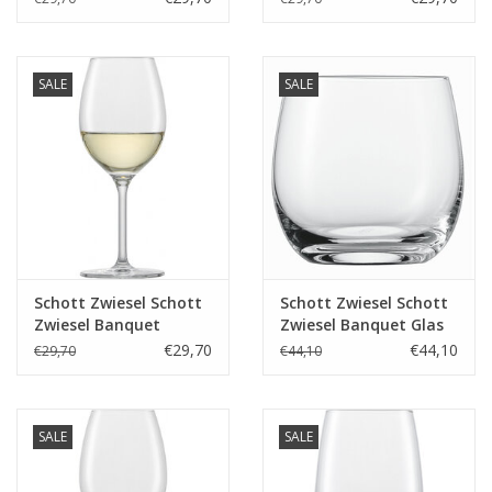
- 0.63Ltr - 6 stuks
MP 7 - 0.21Ltr - 6 stuks
SALE
SALE
Schott Zwiesel Schott
Schott Zwiesel Schott
Zwiesel Banquet
Zwiesel Banquet Glas
Chardonnay wijnglas 0
multifunctioneel 330 -
€29,70
€44,10
€29,70
€44,10
- 0.368Ltr - 6 stuks
0.33 Ltr - 6 stuks
SALE
SALE