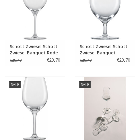
Schott Zwiesel Schott
Schott Zwiesel Schott
Zwiesel Banquet Rode
Zwiesel Banquet
wijnglas 1 - 0.475Ltr - 6
Waterglas 32 - 0.253Ltr
€29,70
€29,70
€29,70
€29,70
stuks
- 6 stuks
SALE
SALE