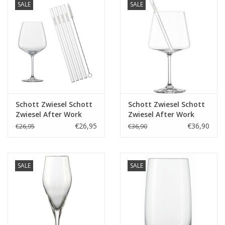
SALE
SALE
Bar & Wijn
Schott Zwiesel Schott
Schott Zwiesel Schott
Zwiesel After Work
Zwiesel After Work
Drinks 9-delige set
MioVino 9-delige set
€26,95
€36,90
€26,95
€36,90
(Taste)
SALE
SALE