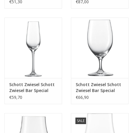
Grappaglas 155 - 0.11
Margaritaglas 166 -
€51,30
€87,00
Ltr - 6 stuks
0.28 Ltr - 6 stuks
Schott Zwiesel Schott
Schott Zwiesel Schott
Zwiesel Bar Special
Zwiesel Bar Special
Sherryflûte 34 - 0.12
Waterglas met MP 32 -
€59,70
€66,90
Ltr - 6 stuks
0.34 Ltr - 6 stuks
SALE