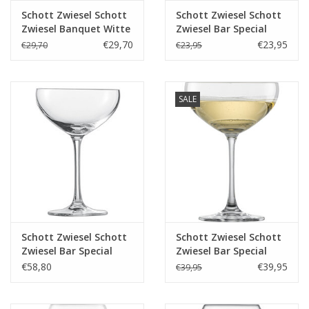
Schott Zwiesel Schott
Schott Zwiesel Schott
Zwiesel Banquet Witte
Zwiesel Bar Special
wijnglas 2 - 0.3Ltr - 6
(Classico) Grappaglas
€29,70
€23,95
€29,70
€23,95
stuks
155 - 0.095Ltr - 6
glazen
SALE
Schott Zwiesel Schott
Schott Zwiesel Schott
Zwiesel Bar Special
Zwiesel Bar Special
Champagnecoupe 8 -
Champagnecoupe 8 -
€58,80
€39,95
€39,95
0.28 Ltr - 6 stuks
0.281Ltr - 4 glazen