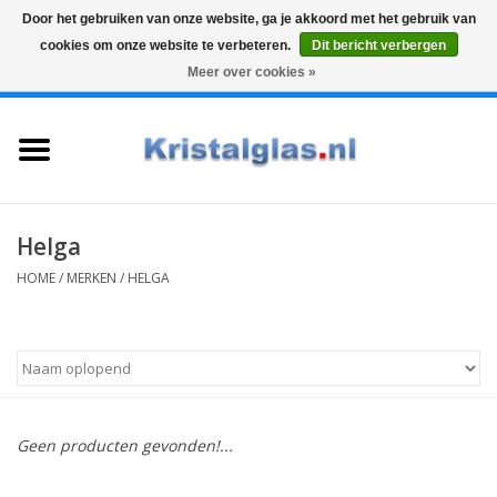
Door het gebruiken van onze website, ga je akkoord met het gebruik van
cookies om onze website te verbeteren.
Dit bericht verbergen
Top klasse
Snelle levering
Graveren
Meer over cookies »
0 Artikelen - €0,00
Home
Glazen
Karaffen
Helga
HOME
/
MERKEN
/
HELGA
Glas graveren
Vazen
Cadeaus
Geen producten gevonden!...
Koffie & Thee