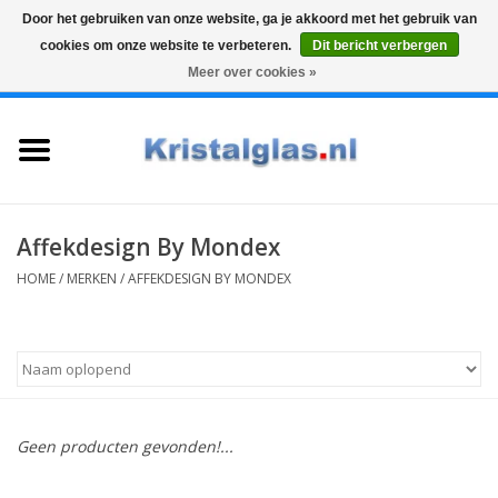
Door het gebruiken van onze website, ga je akkoord met het gebruik van
cookies om onze website te verbeteren.
Dit bericht verbergen
Top klasse
Snelle levering
Graveren
Meer over cookies »
0 Artikelen - €0,00
Home
Glazen
Karaffen
Affekdesign By Mondex
HOME
/
MERKEN
/
AFFEKDESIGN BY MONDEX
Glas graveren
Vazen
Cadeaus
Geen producten gevonden!...
Koffie & Thee