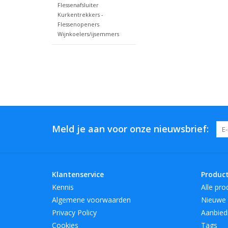
Flessenafsluiter
Kurkentrekkers -
Flessenopeners
Wijnkoelers/ijsemmers
Meld je aan voor onze nieuwsbrief:
Klantenservice
Produc
Kennis
Alle pro
Algemene voorwaarden
Nieuwe 
Privacy Policy
Aanbied
Cookies
Tags