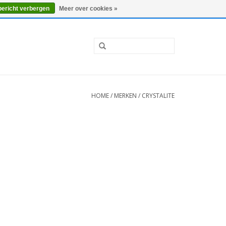
0 Artikelen - €0,00
Mijn account / Registreren
bericht verbergen
Meer over cookies »
HOME
/
MERKEN
/
CRYSTALITE