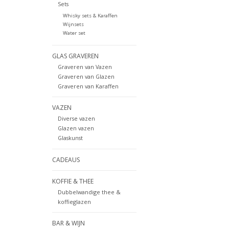
Sets
Whisky sets & Karaffen
Wijnsets
Water set
GLAS GRAVEREN
Graveren van Vazen
Graveren van Glazen
Graveren van Karaffen
VAZEN
Diverse vazen
Glazen vazen
Glaskunst
CADEAUS
KOFFIE & THEE
Dubbelwandige thee &
koffieglazen
BAR & WIJN