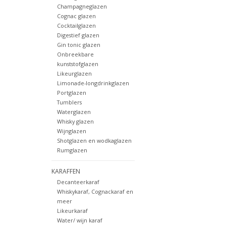
Champagneglazen
Cognac glazen
Cocktailglazen
Digestief glazen
Gin tonic glazen
Onbreekbare
kunststofglazen
Likeurglazen
Limonade-longdrinkglazen
Portglazen
Tumblers
Waterglazen
Whisky glazen
Wijnglazen
Shotglazen en wodkaglazen
Rumglazen
KARAFFEN
Decanteerkaraf
Whiskykaraf, Cognackaraf en
meer
Likeurkaraf
Water/ wijn karaf