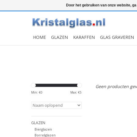
Top klasse
Snelle levering
Graveren
Door het gebruiken van onze website, ga
HOME
GLAZEN
KARAFFEN
GLAS GRAVEREN
Geen producten gev
Min: €
0
Max: €
5
GLAZEN
Bierglazen
Borrelglazen