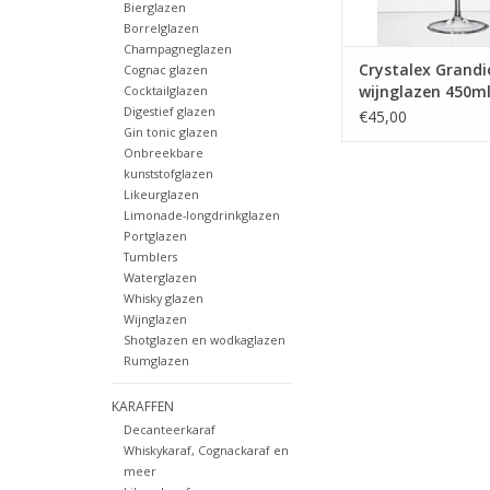
Bierglazen
Borrelglazen
Champagneglazen
Crystalex Grandi
Cognac glazen
wijnglazen 450ml
Cocktailglazen
Digestief glazen
van 2 glazen
€45,00
Gin tonic glazen
Onbreekbare
kunststofglazen
Likeurglazen
Limonade-longdrinkglazen
Portglazen
Tumblers
Waterglazen
Whisky glazen
Wijnglazen
Shotglazen en wodkaglazen
Rumglazen
KARAFFEN
Decanteerkaraf
Whiskykaraf, Cognackaraf en
meer