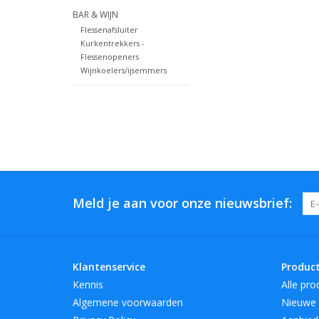
BAR & WIJN
Flessenafsluiter
Kurkentrekkers -
Flessenopeners
Wijnkoelers/ijsemmers
Meld je aan voor onze nieuwsbrief:
Klantenservice
Produc
Kennis
Alle pro
Algemene voorwaarden
Nieuwe 