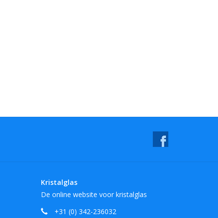
Kristalglas
De online website voor kristalglas
+31 (0) 342-236032