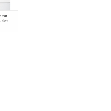
osso
. Set