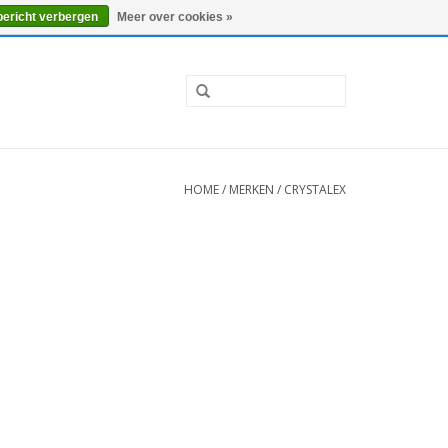
0 Artikelen - €0,00
Mijn account / Registreren
bericht verbergen
Meer over cookies »
HOME
/
MERKEN
/
CRYSTALEX