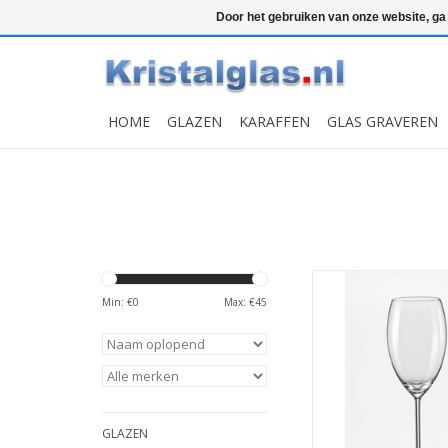
Top klasse
Snelle levering
Graveren
Door het gebruiken van onze website, ga
HOME
GLAZEN
KARAFFEN
GLAS GRAVEREN
2 elegante krist
champagneglazen 
Min: €
0
Max: €
45
Inhoud van 4
MEER INFO
GLAZEN