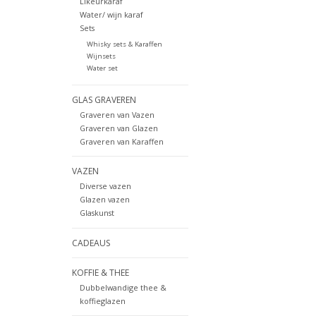
Likeurkaraf
Water/ wijn karaf
Sets
Whisky sets & Karaffen
Wijnsets
Water set
GLAS GRAVEREN
Graveren van Vazen
Graveren van Glazen
Graveren van Karaffen
VAZEN
Diverse vazen
Glazen vazen
Glaskunst
CADEAUS
KOFFIE & THEE
Dubbelwandige thee &
koffieglazen