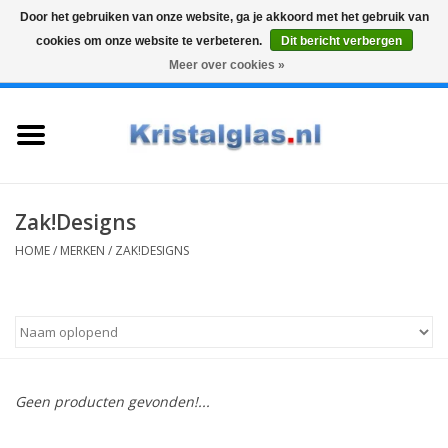
Door het gebruiken van onze website, ga je akkoord met het gebruik van
cookies om onze website te verbeteren.
Dit bericht verbergen
Top klasse
Snelle levering
Graveren
Meer over cookies »
0 Artikelen - €0,00
Home
Glazen
Karaffen
Zak!Designs
HOME
/
MERKEN
/
ZAK!DESIGNS
Glas graveren
Vazen
Cadeaus
Geen producten gevonden!...
Koffie & Thee