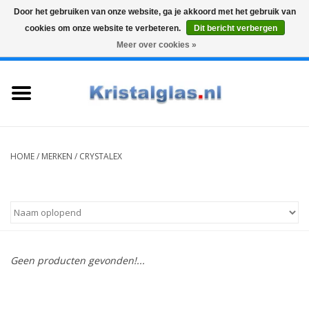
Door het gebruiken van onze website, ga je akkoord met het gebruik van
cookies om onze website te verbeteren.
Dit bericht verbergen
Top klasse
Snelle levering
Graveren
Meer over cookies »
0 Artikelen - €0,00
Home
Glazen
Karaffen
HOME
/
MERKEN
/
CRYSTALEX
Glas graveren
Vazen
Geen producten gevonden!...
Cadeaus
Koffie & Thee