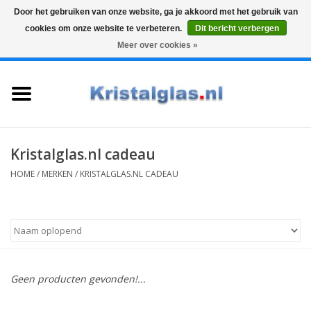
Door het gebruiken van onze website, ga je akkoord met het gebruik van
cookies om onze website te verbeteren.
Dit bericht verbergen
Top klasse
Snelle levering
Graveren
Meer over cookies »
0 Artikelen - €0,00
Home
Glazen
Karaffen
Kristalglas.nl cadeau
HOME
/
MERKEN
/
KRISTALGLAS.NL CADEAU
Glas graveren
Vazen
Cadeaus
Geen producten gevonden!...
Koffie & Thee